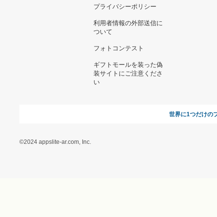
お支払い方法について
当サイトについて
新規ご出
よくある質問
運営会社
お問い合わせ
利用規約
オンラインギフト総研
特定商取引に関する法律
に基づく表記（ギフトモ
ール - 人気のプレゼント
＆ギフトの専門店）
特定商取引に関する法律
に基づく表記（（アクセ
ス）ギフトモール店）
プライバシーポリシー
利用者情報の外部送信に
ついて
フォトコンテスト
ギフトモールを装った偽