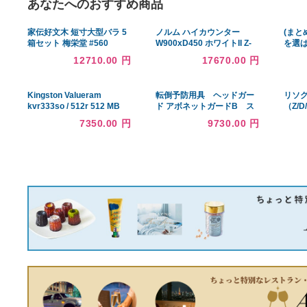
あなたへのおすすめ商品
家伝好文木 短寸大型バラ 5
ノルム ハイカウンター
箱セット 梅栄堂 #560
W900xD450 ホワイトII Z-
SHHC-900WH2
12710.00 円
17670.00 円
Kingston Valueram
転倒予防用具 ヘッドガー
kvr333so / 512r 512 MB
ド アボネットガードB ス
DDR RAM pc-2700 200 -
タンダードN 2077 深型タ
7350.00 円
9730.00 円
pinラップトップSODIMM
イプ L レッド 特殊衣料
Major / 3rd
取寄品 JAN
4521573013946