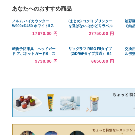
あなたへのおすすめ商品
ノルム ハイカウンター
(まとめ) コクヨ プリンター
W900xD450 ホワイトII Z-
を選ばない はかどりラベル
SHHC-900WH2
A4 ノーカット KPC-E101-
17670.00 円
27750.00 円
100N 1冊(100シート) 〔×5
セット〕
転倒予防用具 ヘッドガー
リソグラフ RISO FIIタイプ
ド アボネットガードB ス
（Z/D/E/Fタイプ共通） B4
タンダードN 2077 深型タ
汎用マスター 2本入
9730.00 円
6650.00 円
イプ L レッド 特殊衣料