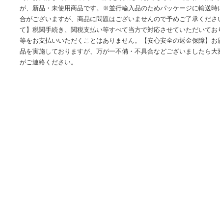
商品情報
海外の輸入品ショップ-世界中の様々なアイテムをお得に購入
為、お届けまでに通常約2-3週間を頂戴しております。※税関
が、新品・未使用商品です。※並行輸入品のためパッケージ
合がございますが、商品に問題はございませんので予めご了
て】税関手続き、関税支払い等すべて当方で対応させていた
等をお支払いいただくことはありません。【安心安全の返金
品を実施しておりますが、万が一不備・不具合などございま
がご連絡ください。