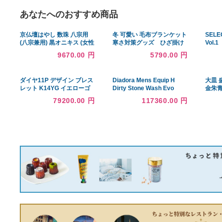
あなたへのおすすめ商品
京仏壇はやし 数珠 八宗用
冬 可愛い 毛布ブランケット
(八宗兼用) 黒オニキス (女性
寒さ対策グッズ ひざ掛け
用) 正式 本式 数珠袋セット
かけ布団 暖かい
9670.00 円
5790.00 円
SW-088 京都 念珠
ダイヤ11P デザイン ブレス
Diadora Mens Equip H
レット K14YG イエローゴ
Dirty Stone Wash Evo
ールド
Lace Up Sneakers Shoes
79200.00 円
117360.00 円
並行輸入品