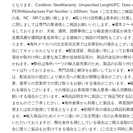
商品情報
Le Pera Spring-Mounted Solo Seat - Small - Blac
発送詳細送料一律 1000円（※北海道、沖縄、離島は省く）
となります。Condition: NewWarranty: Unspecified LengthUPC: 
PERAManufacturer Part Number: L-100Item: Se
の為、NC・NRでお願い致します。■取り付け説明書は基本的
に関しましては専門の業者様とご相談お願いいたします。■通
をしておりますが、天候、通関、国際事情により輸送便の遅
送費高騰や通関診査追加等による価格のご相談の可能性もご
ります。■海外メーカーの注文状況次第では在庫切れの場合も
合にてキャンセルとなります。■配送遅延、商品違い等によっ
場合や取付け時に必要な加工費や追加部品等の、商品代金以
かねます。■弊社は海外パーツの輸入販売業のため、製品のお
ートは行っておりません。専門店様と解決をお願いしておりま
は、配送会社の規定により個人宅への配送が困難な場合がご
庫、最寄りの営業所での受け取りをお願いする場合がございま
れる場合もございます。その場合はお客様側で輸入業者へ輸