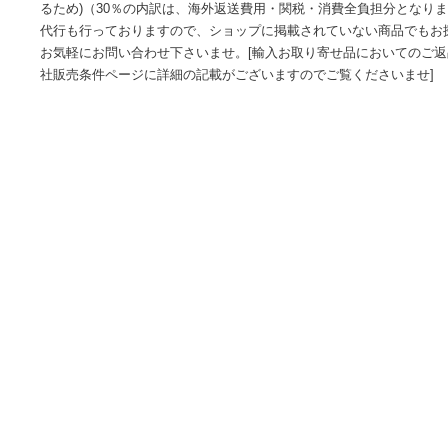
願いする場合がございます。■商品説明文中に英語にて”保証”
ませんのでご了承ください。■海外倉庫から到着した製品を、
便または佐川急便にて発送となります。■初期不良の場合は商
ませ。■輸入商品のためイメージ違いやご注文間違い当のお客
いただいておりますが、弊社条件を満たしている場合はご購入
合に限りご返品をお受けできる場合もございます。(ご注文と
るため)（30％の内訳は、海外返送費用・関税・消費全負担分
代行も行っておりますので、ショップに掲載されていない商
お気軽にお問い合わせ下さいませ。[輸入お取り寄せ品におい
社販売条件ページに詳細の記載がございますのでご覧ください