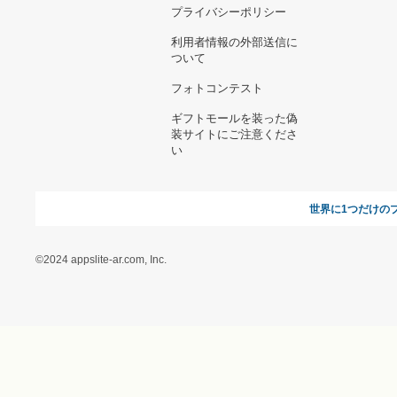
お支払い方法について
当サイトについて
新規ご出
よくある質問
運営会社
お問い合わせ
利用規約
オンラインギフト総研
特定商取引に関する法律
に基づく表記（ギフトモ
ール - 人気のプレゼント
＆ギフトの専門店）
特定商取引に関する法律
に基づく表記（（アクセ
ス）ギフトモール店）
プライバシーポリシー
利用者情報の外部送信に
ついて
フォトコンテスト
ギフトモールを装った偽