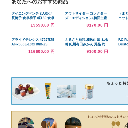
あなたへのおすすめ商品
ダイニングベンチ 2人掛け
アウトサイダー コレクター
長椅子 食卓椅子 幅130 食卓
ズ・エディション(初回生産
イス 130cm ベンチ ダイニ
限定) [Blu-ray](中古品)
13550.00 円
8170.00 円
ング なぐり加工 椅子 いす
イス 2人 ラバーウッド無垢
アライドテレシス 4727RZ5
ふるさと納税 和歌山県 太地
AT-x530L-10GHXm-Z5
町 紀州有田みかん 秀品 約
PoEスイッチ
５kg(МまたはSサイズ)
116600.00 円
9100.00 円