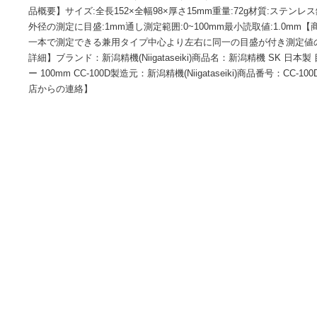
■システム反映の都合上、ご購入後でも品切れになっている場
録のメールアドレスに通知致します。必ずご確認をお願いしま
が無い場合や複数記載がある場合があります。ご不明点は、
品概要】サイズ:全長152×全幅98×厚さ15mm重量:72g材質:
外径の測定に目盛:1mm通し測定範囲:0~100mm最小読取値:
一本で測定できる兼用タイプ中心より左右に同一の目盛が付
詳細】ブランド：新潟精機(Niigataseiki)商品名：新潟精機 
ー 100mm CC-100D製造元：新潟精機(Niigataseiki)商品番
店からの連絡】