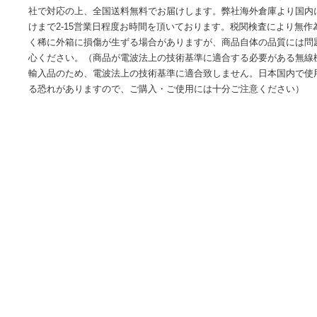
・小型ラベリア説明: 20160718カテゴリー: マイクメーカー: S
8.6 センチ幅: 11.2 センチ奥行: 17.0 センチ重量: 0.2
ざいます。弊社商品は全て正規店からの新品・並行輸入品で
社で対応の上、全国送料無料でお届けします。弊社海外倉庫
けまで2-15営業日程度お時間を頂いております。税関検査に
く稀に外箱に損傷が生ずる場合がありますが、商品自体の品
心ください。（商品が電波法上の技術基準に適合する必要が
輸入品のため、電波法上の技術基準に適合致しません。日本
る恐れがありますので、ご購入・ご使用には十分ご注意くだ