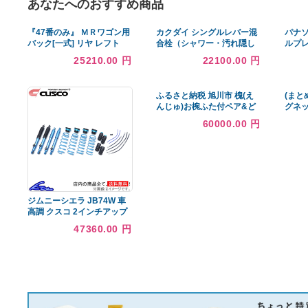
あなたへのおすすめ商品
『47番のみ』 ＭＲワゴン用
カクダイ シングルレバー混
バック[一式] リヤ レフト
合栓（シャワー・汚れ隠し
87302-73H10-HP4
プレートつき） 187-001K
25210.00 円
22100.00 円
FIG871a スズキ純正部品
ふるさと納税 旭川市 槐(え
んじゅ)お椀ふた付ペア&ど
んぶりふた付ペアのセット
60000.00 円
_00485