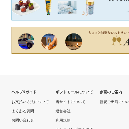
ジムニーシエラ JB74W 車
高調 クスコ 2インチアップ
サスペンションキット 60N-
47360.00 円
6JS-U20 CUSCO Jimny
SIERRA 車高調整キット リ
フトアップ