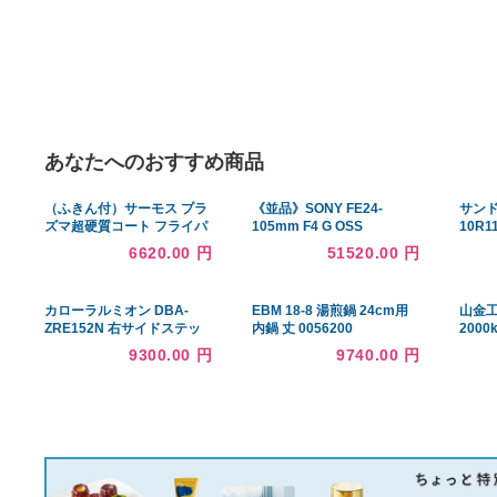
あなたへのおすすめ商品
（ふきん付）サーモス プラ
《並品》SONY FE24-
ズマ超硬質コート フライパ
105mm F4 G OSS
ン 24cm＆炒め鍋 28cm＆
SEL24105G