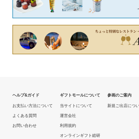
6620.00 円
51520.00 円
フタ セット（KFC-024＆
KFC-028D MDB＆KLD-
002 BK） THERMOS（ラ
カローラルミオン DBA-
EBM 18-8 湯煎鍋 24cm用
ッピング不可）
ZRE152N 右サイドステッ
内鍋 丈 0056200
プ カラー/8S6 75851-
9300.00 円
9740.00 円
12120 424182