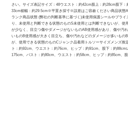
商品詳細素材：組成表示タグをご覧くださいカラー：ネイビー品番
ジ箇所：裾部分に擦れ汚れありサイドライン部分に若干の毛
中古品ですので、本体や付属品に記載のないダメージがある
さい。サイズ表記サイズ：48ウエスト：約42cm股上：約28cm
33cm裾幅：約29.5cm※平置き採寸※誤差はご容赦くださ
ランク商品状態 (弊社の判断基準に基づく)未使用保護シール
り、未使用と判断できる状態のものS未使用とは判断できない
が少なく、目立つ傷やダメージがないものAB使用感があり、
いものB使用感が大きく目立ち、傷や汚れなどのダメージが多
が、使用できる状態のものCジャンク品着用トルソーサイズメン
ト：約92cm、ウエスト：約76cm、ヒップ：約91cm、股下：
175cm、バスト：約80cm、ウエスト：約58cm、ヒップ：約85