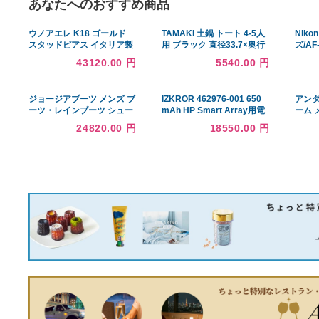
あなたへのおすすめ商品
ウノアエレ K18 ゴールド
TAMAKI 土鍋 トート 4-5人
スタッドピアス イタリア製
用 ブラック 直径33.7×奥行
27.4×高さ12.8cm 食器洗浄
43120.00 円
5540.00 円
ジョージアブーツ メンズ ブ
IZKROR 462976-001 650
ーツ・レインブーツ シュー
mAh HP Smart Array用電
ズ Georgia Boots AMP LT
池交換P P 212 P 400 P 410
24820.00 円
18550.00 円
Logger Men's Waterproof
P 410 i P 411 P 800 RAID
Composite Toe Work
コントローラシリーズ
Boots
460499-001 462969-B 21