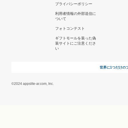
お支払い方法について
当サイトについて
新規ご出
よくある質問
運営会社
お問い合わせ
利用規約
オンラインギフト総研
特定商取引に関する法律
に基づく表記（ギフトモ
ール - 人気のプレゼント
＆ギフトの専門店）
特定商取引に関する法律
に基づく表記（（アクセ
ス）ギフトモール店）
プライバシーポリシー
利用者情報の外部送信に
ついて
フォトコンテスト
ギフトモールを装った偽