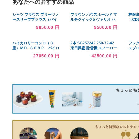
あなたへのおすすめ商品
シャツ ブラウス プリーツノ
ブラウン ハウスホールド マ
ースリーブブラウス（バイ
ルチクイック5 ヴァリオ ハ
カラー／無地）「メディア
ンドブレンダー1台5役 つぶ
9650.00 円
9500.00 円
掲載」 レディース
す・混ぜる・泡立てる・き
ざむ・砕く ホワイト
MQ504
ハイカロリーコンロ（３
2本 SG257242 250-72-42
重）ＭＤ−３０８Ｐ パイロ
東日興産 除雪機 スノーロー
ット付 １３Ａ
タリー ゴムクローラー クロ
27050.00 円
42500.00 円
ーラー ゴムキャタ
250x72x42 250x42x72
250-42-72