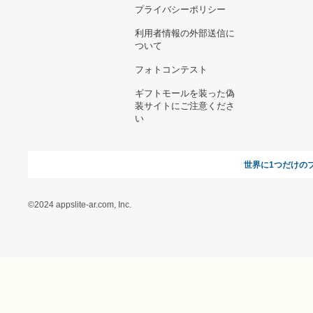
お支払い方法について
当サイトについて
新規ご出
よくある質問
運営会社
お問い合わせ
利用規約
オンラインギフト総研
特定商取引に関する法律
に基づく表記（ギフトモ
ール - 人気のプレゼント
＆ギフトの専門店）
特定商取引に関する法律
に基づく表記（（アクセ
ス）ギフトモール店）
プライバシーポリシー
利用者情報の外部送信に
ついて
フォトコンテスト
ギフトモールを装った偽