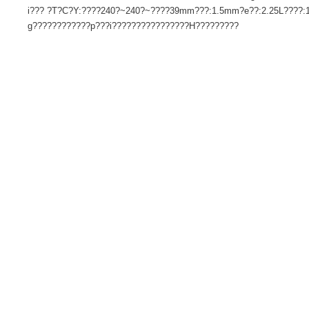
サイズ 高さ : 7.50 cm 横幅 : 25.60 cm 奥行 : 33.80 cm 
ります。商品自体のサイズではございませんのでご注意くださ
X001U05LEE???:???E??E?????????H???i?d??:1.535kg????
i??? ?T?C?Y:????240?~240?~????39mm???:1.5mm?e??:2.25
g????????????p???i????????????????H?????????