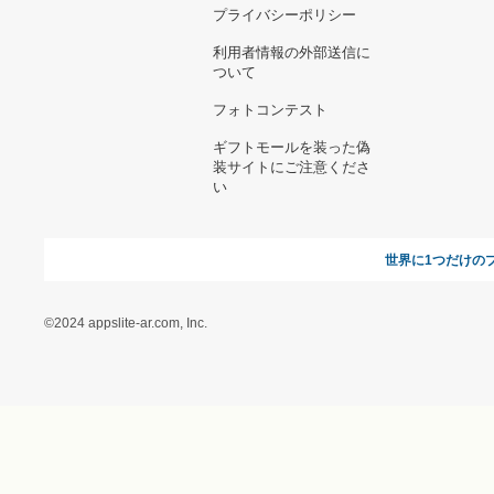
お支払い方法について
当サイトについて
新規ご出
よくある質問
運営会社
お問い合わせ
利用規約
オンラインギフト総研
特定商取引に関する法律
に基づく表記（ギフトモ
ール - 人気のプレゼント
＆ギフトの専門店）
特定商取引に関する法律
に基づく表記（（アクセ
ス）ギフトモール店）
プライバシーポリシー
利用者情報の外部送信に
ついて
フォトコンテスト
ギフトモールを装った偽