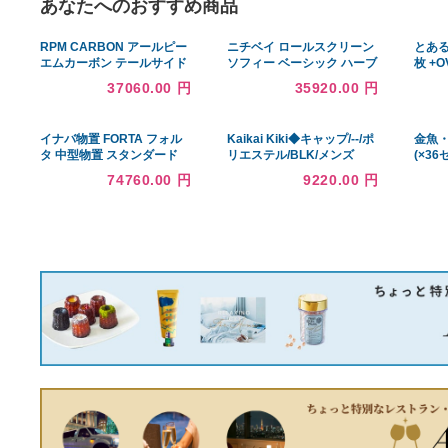
あなたへのおすすめ商品
RPM CARBON アールピー
ニチベイ ロールスクリーン
エムカーボン テールサイド
ソフィー ベーシック ハーブ
カウル YZF-R1 仕上げ：ツ
ス N8500〜N8504 ミニマ
37060.00 円
35920.00 円
ヤなし / 仕様：平織 R1
ル電動_S_マルチＩＲウォ
R1M YAMAHA ヤマハ
ッシャブル 幅1200x高さ
YAMAHA ヤマハ
2500mm迄
イナバ物置 FORTA フォル
Kaikai Kiki◆キャップ/--/ポ
タ 中型物置 スタンダード
リエステル/BLK/メンズ
ジェードグリーン [♪▲]
74760.00 円
9220.00 円