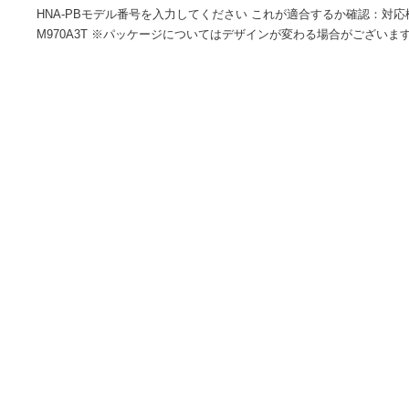
サイズ 高さ : 5.80 cm 横幅 : 19.20 cm 奥行 : 25.30 cm 
ります。商品自体のサイズではございませんのでご注意くださ
ン、マゼンタ、イエロー、フォトブラックセット内容/MKA-BK、H
HNA-PBモデル番号を入力してください これが適合するか確認：対
M970A3T ※パッケージについてはデザインが変わる場合が