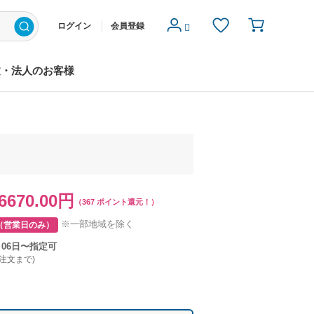
ログイン
会員登録
文・法人のお客様
6670.00円
（367 ポイント還元！）
※一部地域を除く
（営業日のみ）
月06日〜指定可
ご注文まで)