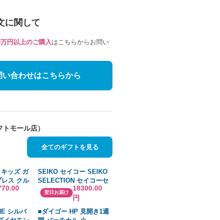
文に関して
10万円以上のご購入
はこちらからお問い
問い合わせはこちらから
フトモール店）
全てのギフトを見る
 キッズ ガ
SEIKO セイコー SEIKO
ブレス クル
SELECTION セイコーセ
770.00
18300.00
ーツ カラ
レクション Sシリーズ メ
翌日お届け
円
ンズ 電池式クオーツ クロ
ノグラフモデル SBTR035
NE シルバ
■ダイゴー HP 見開き1週