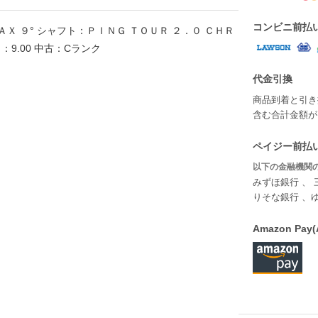
コンビニ前払
ＡＸ ９° シャフト：ＰＩＮＧ ＴＯＵＲ ２．０ ＣＨＲ
9.00 中古：Cランク
代金引換
商品到着と引き
含む合計金額が￥
ペイジー前払い
以下の金融機関の
みずほ銀行 、 
りそな銀行 、
Amazon P