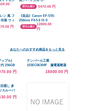
 ダイヤモン
間 バーチカル 小
820.00
 ラッピン
C5016(4362609)×50[送料
5470.00 円
翌日お届け
ーン プレゼ
別途見積り][法人・事業所
限定][掲外取寄]
レン 風 フ
《並品》Canon EF-S55-
レ衣装 ウィ
250mm F4-5.6 IS II
12800.00
チューム
470.00 円
翌日お届け
円
ゲーム ハ
ay 変装
あなたへのおすすめ商品をもっと見る
アップル)
テンパール工業
世代 256GB
103EC06304F 漏電遮断器
YJ3J／A
経済タイプ Eシリーズ OC付
070.00 円
18800.00 円
-ud〕
埋込形 100AF 3P3E 200-
415V 60A 30mA ※受注品
[§££]
 目隠し 多
リカルーバ
動タイプ[引き
330.00 円
隙間隠し付
高1350mm]