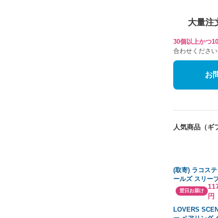
大量注
30個以上かつ
合わせください
お
人気商品（ギ
(取寄) ラコステ
ールズ スリー
11
ー ネック プリ
翌日お届け
円
ー ドレス
LOVERS SCE