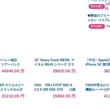
ー ペアリング
12
ド ペア 誕生日
翌日お届け
円
グ ラバーズシ
ント
◆葬送のフリー
ェルン コスプ
ッグ 道具 コス
7
翌日お届け
演出服 アニメ 
ロウィン cospl
1 ハーレー純正
16" Heavy Crash MEINL マ
〔中古〕Apple(
G、ツアーパック
イネル Mb10 シリーズ クラ
iPhone SE 第3
RED SP店
ッシュシンバル MB10-
ミッドナイト MM
44940.00 円
29620.00 円
36
16HC-B 国内正規品
SIMフリー〔377
PEED ゲイルスピー
OSG TIN-LT-POT M22 X
YKKAP窓まわり
ークラッチホルダ
2.5 X 200 HSE STD （1個
機能ルーバー[ポ
入り）
ー] 上下同時可
23210.00 円
15960.00 円
41
違い窓用] たて
枠：[幅920mm×