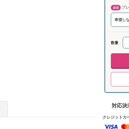
プレ
必須
希望し
数量
対応決
け
クレジットカ