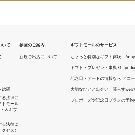
ついて
参画のご案内
ギフトモールのサービス
て
新規ご出店について
ちょっと特別なギフト体験 Ann
ギフト・プレゼント事典 Giftpedi
記念日・デートの情報なら アニ
ト総研
大切なひとと出会い、暮らすwebマガ
する法律に
プロポーズや記念日プランの予約な
フトモール
ント＆ギフ
する法律に
アクセス）