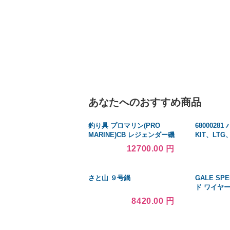
あなたへのおすすめ商品
釣り具 プロマリン(PRO
6800028
MARINE)CB レジェンダー磯
KIT、LT
チヌ 0.8-530
EMER、2、
12700.00 円
さと山 ９号鍋
GALE S
ド ワイヤ
ーキット
8420.00 円