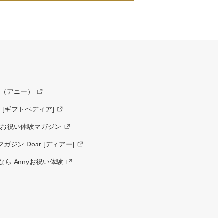
y（アニー）
a [ギフトペディア]
ーお祝い体験マガジン
ジン Dear [ディアー]
ら Annyお祝い体験