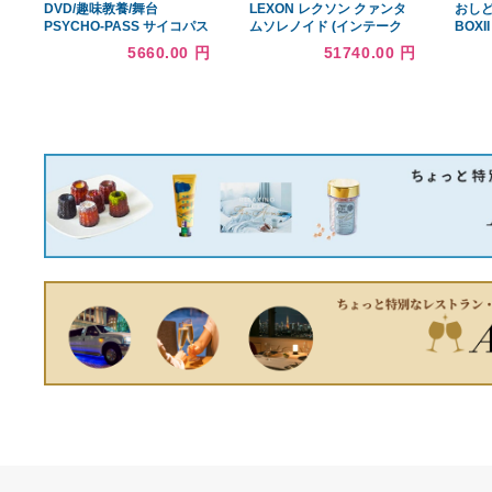
イン蛍光灯 ツイン136W形
電球色 FPL36EX-LJF3 1個
9830.00 円
〔×3セット〕
新編 日本古典文学全集 77
浄瑠璃集
5730.00 円
DVD/趣味教養/舞台
LEXON レクソン クァンタ
PSYCHO-PASS サイコパス
ムソレノイド (インテーク
Virtue and Vice 3
側/2個) GS250 GRL11
5660.00 円
51740.00 円
4GR-FSE (TOY-6335T