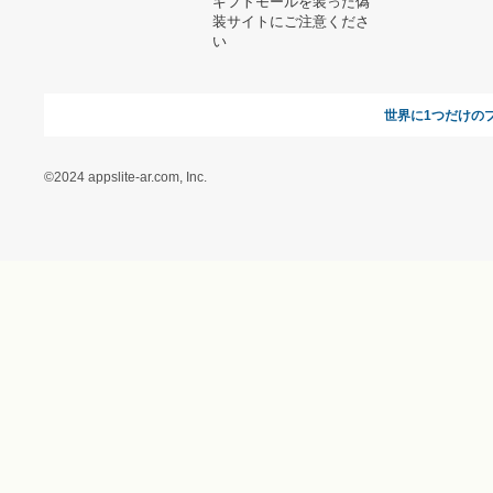
オンラインギフト総研
特定商取引に関する法律
に基づく表記（ギフトモ
ール - 人気のプレゼント
＆ギフトの専門店）
特定商取引に関する法律
に基づく表記（（アクセ
ス）ギフトモール店）
プライバシーポリシー
利用者情報の外部送信に
ついて
フォトコンテスト
ギフトモールを装った偽
装サイトにご注意くださ
い