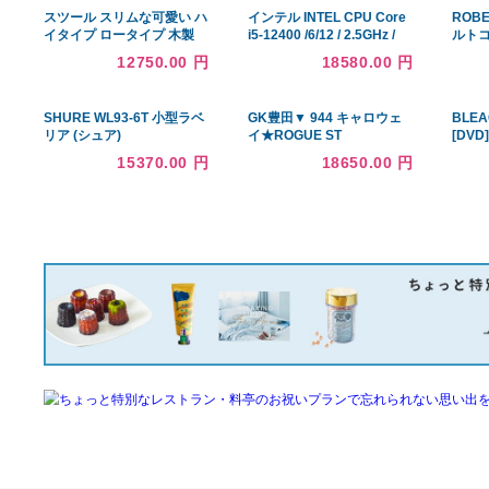
あなたへのおすすめ商品
スツール スリムな可愛い ハ
インテル INTEL CPU Core
イタイプ ロータイプ 木製
i5-12400 /6/12 / 2.5GHz /
天然木 椅子 イス チェア 腰
6xxChipset /
12750.00 円
18580.00 円
掛け スリム コンパクト モ
BX807151240
ダン おしゃれ かわいい シ
ンプル カフェ
SHURE WL93-6T 小型ラベ
GK豊田▼ 944 キャロウェ
リア (シュア)
イ★ROGUE ST
MAX★TENSEI AV BLUE
15370.00 円
18650.00 円
55(US)★S★10.5度★ドラ
イバー★激安☆特価★お値
打ち♪オススメ♪