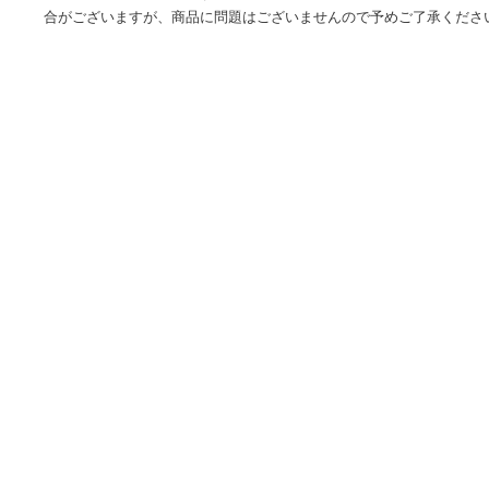
海外の輸入品ショップ-世界中の様々なアイテムをお得に購入
為、お届けまでに通常約2-3週間を頂戴しております。※税関
が、新品・未使用商品です。※並行輸入品のためパッケージ
合がございますが、商品に問題はございませんので予めご了