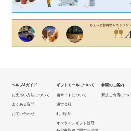
まとめ得 サンワサプライ 工
「LOUIS VUITTON」 モノ
事物件タップ 2個口 3m
グラム ブラスレLVサークル
TAP-KS2N-3 x [3個] /l
ブレスレット - ブラウン レ
6690.00 円
21410.00 円
ディース