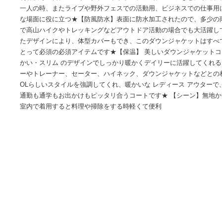
商品情報
★【素材構成】無地かつ穏やかなので、冬の間室内で着用す
利春秋冬の日にジョギング、アウトドア、登山、ゴルフなど
一人の時、またライブや野外フェスでの活動用、ビジネスで
な場面に役に立つ★【防風防水】表面に防水加工されたので
で高山ハイクやトレッキングなどアウトドア活動の場合でも
たデザインにより、体型カバーもでき、このダウンジャケッ
とって必須の必須アイテムです★【保温】 美しいダウンジャ
かい・スリム のデザインでしっかり暖かくデイリーに活躍し
ーやトレーナー、セーター、ハイネック、ダウンジャケット
OLらしいスタイルを強調してくれ、暖かいな レディース ア
通勤も通学もお出かけもピッタリ合うコートです★ 【シーン
室内で着用すると料理や掃除をする時軽くて便利