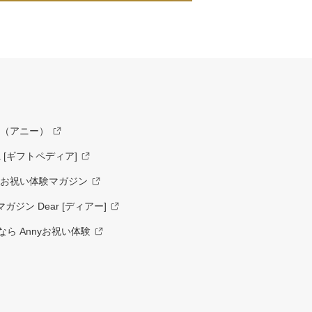
y（アニー）
a [ギフトペディア]
ーお祝い体験マガジン
ジン Dear [ディアー]
ら Annyお祝い体験