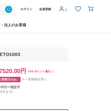
ログイン
会員登録
文・法人のお客様
TO1003
7520.00円
（476 ポイント還元！）
※一部地域を除く
（営業日のみ）
月05日〜指定可
ご注文まで)