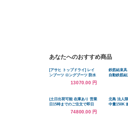
あなたへのおすすめ商品
[アサヒ トップドライ] レイ
鉄筋結束具
ンブーツ ロングブーツ 防水
自動鉄筋結
性 透湿性 ゴアテックス
鉄筋層建築
13070.00 円
TDY3992 レディース ブラッ
(30-60 mm/
ク 23.0
34 mm)
(土日出荷可能 在庫あり 営業
北島 法人限
日15時までのご注文で即日
中量150K 
出荷可能)VSP-2 スピーチプ
W1500×D
74800.00 円
ライバシーシステム ヤマハ
リー 58175
音環境製品