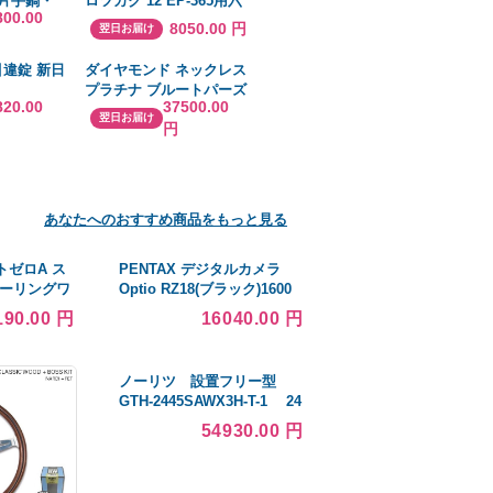
n 片手鍋・
ロツカク 12 EP-365用六
800.00
ト
角ダイス組 12 EP365ロツ
8050.00 円
翌日お届け
カク12
引違錠 新日
ダイヤモンド ネックレス
プラチナ ブルートパーズ
820.00
37500.00
レディース 馬蹄 ペンダン
翌日お届け
円
ト 0.1ct ペンダント ダイ
ヤネックレス pt900 ホー
スシュー 人気 クリスマス
あなたへのおすすめ商品をもっと見る
トゼロA ス
PENTAX デジタルカメラ
ツーリングワ
Optio RZ18(ブラック)1600
1N-CN 車高
万画素 25mm 光学18倍 小型
190.00 円
16040.00 円
ンキット 送
軽量 OPTIORZ18BK
ノーリツ 設置フリー型
GTH-2445SAWX3H-T-1 24
号 都市ガス用・LPガス用
54930.00 円
オート PS扉内後方排気延長
形