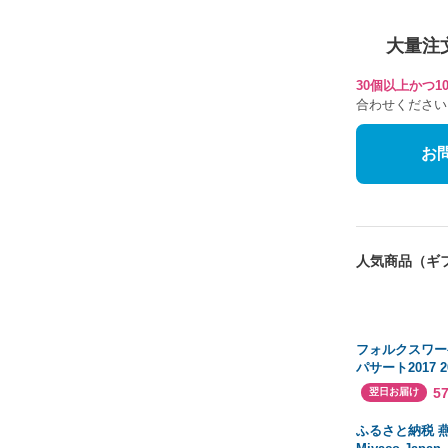
大量注
30個以上かつ
合わせください
お
人気商品（ギ
フォルクスワー
パサート2017 2
POLO 2019 2
5
翌日お届け
ロッコビートル
のヘッドライト
ふるさと納税 
オート光センサ