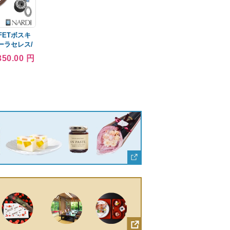
FETボスキ
ーラセレス/
 100系
350.00 円
ド&ポリッシュ
00+FB535