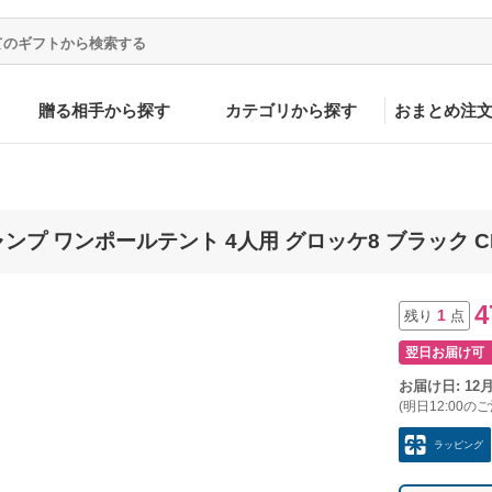
贈る相手から探す
カテゴリから探す
おまとめ注
ンプ ワンポールテント 4人用 グロッケ8 ブラック CE
4
1
残り
点
翌日お届け可
お届け日: 12
(明日12:00の
ラッピング