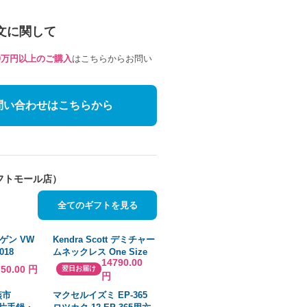
文に関して
10万円以上のご購入
はこちらからお問い
問い合わせはこちらから
フトモール店）
全てのギフトを見る
ゲン VW
Kendra Scott デミチャー
018
ムネックレス One Size
14790.00
020 ボラシ
並行輸入品
750.00 円
翌日お届け
円
10ピン用
スイッチ
燕市
マクセルイズミ EP-365
ーPQプラ