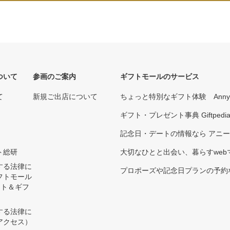
ついて
参画のご案内
ギフトモールのサービス
て
新規ご出店について
ちょっと特別なギフト体験 Ann
ギフト・プレゼント事典 Giftpedi
記念日・デートの情報なら アニ
ト総研
大切なひとと出会い、暮らすwebマガ
する法律に
プロポーズや記念日プランの予約な
フトモール
ント＆ギフ
する法律に
アクセス）