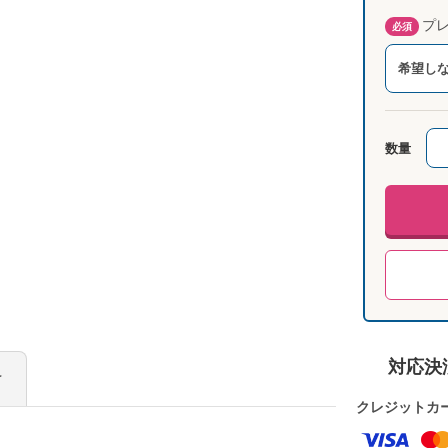
プレ
必須
希望し
数量
対応決
け
クレジットカ