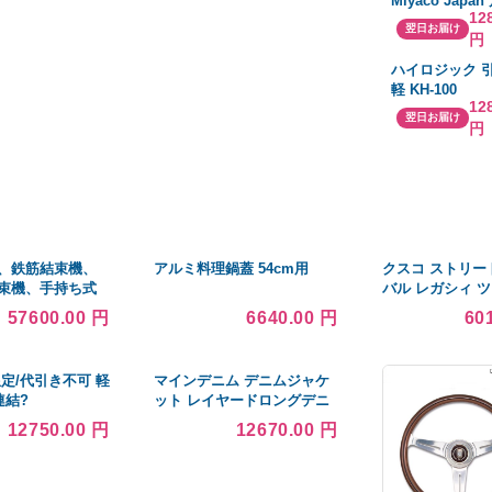
Miyaco Japa
12
両手鍋2点セッ
翌日お届け
円
ハイロジック 
軽 KH-100
12
翌日お届け
円
、鉄筋結束機、
アルミ料理鍋蓋 54cm用
クスコ ストリー
束機、手持ち式
バル レガシィ 
用結束機吊り具
ゴン BR9 687-6
57600.00 円
6640.00 円
60
13200 Mah) (8-
調 サスペンショ
料無料
定/代引き不可 軽
マインデニム デニムジャケ
連結?
ット レイヤードロングデニ
450×H2100アイボ
ムジャケット 1902-8003-95-
12750.00 円
12670.00 円
305123
022 メンズ SIZE 2
MINEDENIM 中古