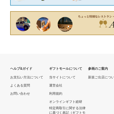
フランス軍 M47フィールド
タクボ ガレージ ベルフォー
パンツ 後期型カーゴパンツ
マ VM-T-A ■▼113-7003
レプリカ ホワイト25（約
VM-T-A 1台
6350.00 円
18570.00 円
90cm）