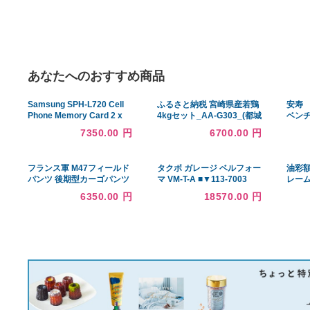
あなたへのおすすめ商品
Samsung SPH-L720 Cell
ふるさと納税 宮崎県産若鶏
Phone Memory Card 2 x
4kgセット_AA-G303_(都城
4GB microSDHC Memory
市) 鶏肉 モモ ムネ 各
7350.00 円
6700.00 円
Card with SD Adapter (2
1kg×2P 計4kg 大容量 県産
Pack)
若鶏 平飼い 冷凍 業務用