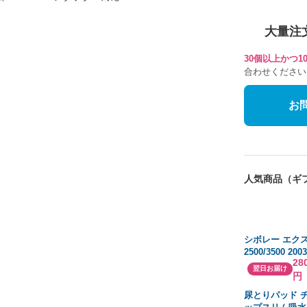
大量注
30個以上かつ
合わせください
お
人気商品（ギ
シボレー エク
2500/3500 200
28
バンパーブラケ
翌日お届け
円
イバーと助手席側 
フロント | 2WD 
尿とりパッド 
ンド GVW | GM1