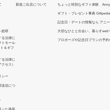
て
新規ご出店について
ちょっと特別なギフト体験 Ann
ギフト・プレゼント事典 Giftpedi
記念日・デートの情報なら アニ
ト総研
大切なひとと出会い、暮らすwebマガ
する法律に
プロポーズや記念日プランの予約な
フトモール
ント＆ギフ
する法律に
アクセス）
）
リシー
部送信につ
ト
装った偽装