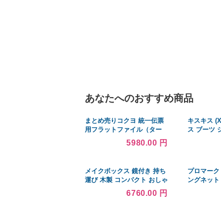
あなたへのおすすめ商品
まとめ売りコクヨ 統一伝票
キスキス (
用フラットファイル（ター
ス ブーツ
ンアラウンド用）T6×Y11
Gregor (Of
5980.00 円
150枚収容 背幅18mm 青 フ-
V44B 1セット（10冊） ×5セ
[▲][TP]
メイクボックス 鏡付き 持ち
プロマーク
運び 木製 コンパクト おしゃ
ングネット H
れ 黒 三面鏡 鏡台 化粧台 ド
6760.00 円
レッサー 化粧品 メイク 収納
蒔絵調 26×19×32cm