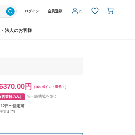
ログイン
会員登録
文・法人のお客様
6370.00円
（164 ポイント還元！）
※一部地域を除く
（営業日のみ）
月12日〜指定可
ご注文まで)