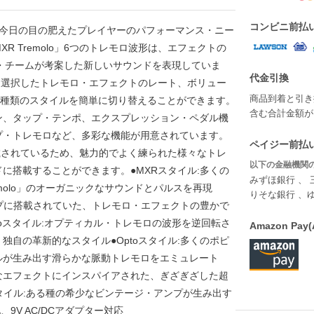
コンビニ前払
、今日の目の肥えたプレイヤーのパフォーマンス・ニー
 Tremolo」6つのトレモロ波形は、エフェクトの
・チームが考案した新しいサウンドを表現していま
代金引換
ールで、選択したトレモロ・エフェクトのレート、ボリュー
商品到着と引き
で6種類のスタイルを簡単に切り替えることができます。
含む合計金額が￥
ン、タップ・テンポ、エクスプレッション・ペダル機
プ・トレモロなど、多彩な機能が用意されています。
ペイジー前払い
載されているため、魅力的でよく練られた様々なトレ
以下の金融機関の
に搭載することができます。●MXRスタイル:多くの
みずほ銀行 、 
 Tremolo」のオーガニックなサウンドとパルスを再現
りそな銀行 、
管アンプに搭載されていた、トレモロ・エフェクトの豊かで
voスタイル:オプティカル・トレモロの波形を逆回転さ
Amazon P
自の革新的なスタイル●Optoスタイル:多くのポピ
ルが生み出す滑らかな脈動トレモロをエミュレート
的なエフェクトにインスパイアされた、ぎざぎざした超
スタイル:ある種の希少なビンテージ・アンプが生み出す
9V AC/DCアダプター対応