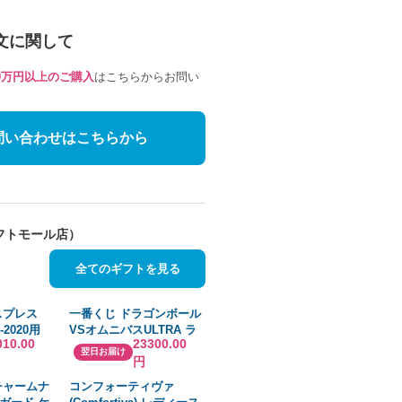
文に関して
10万円以上のご購入
はこちらからお問い
問い合わせはこちらから
フトモール店）
全てのギフトを見る
スプレス
一番くじ ドラゴンボール
3-2020用
VSオムニバスULTRA ラ
010.00
23300.00
ット ドラ
ストワン賞 魔人ブウフィ
翌日お届け
円
| ペア |
ギュア◆新品Ss
| 8,500ポ
チャームナ
コンフォーティヴァ
066158 |