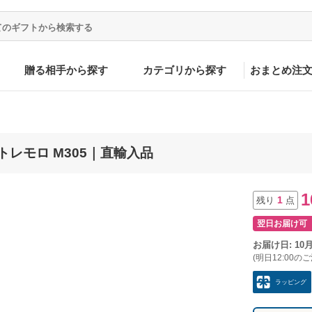
贈る相手から探す
カテゴリから探す
おまとめ注
o トレモロ M305｜直輸入品
1
1
残り
点
翌日お届け可
お届け日: 10
(明日12:00の
ラッピング