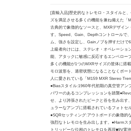
[直輸入品]歴史的なトレモロ・スタイルと
ズを満足させる多くの機能を兼ね備えた「MXR
古典的で象徴的なソースと、MXRデザイン
す。Speed、Gain、Depthコントロ
ム、強さを設定し、Gainノブを押すだけ
上級者向けには、ステレオ・オペレーショ
能、アタックに敏感に反応するエンベロー
多くの機能が1つのMXRサイズの筐体に搭
モロ波形を、過密状態になることなくボード
人に愛されている「M159 MXR Stereo
●Biasスタイル:1960年代初期の真空
パワーのあるコンプレッションを踏襲●Re
せ、より誇張されたピークと谷を生み出す、独
ュラーなアンプに搭載されているフォトセ
●SQRセッティング:アウトボードの象徴
強烈なトレモロを生み出します。●Harm
トリッピーな位相のトレモロを再現■9V電池、