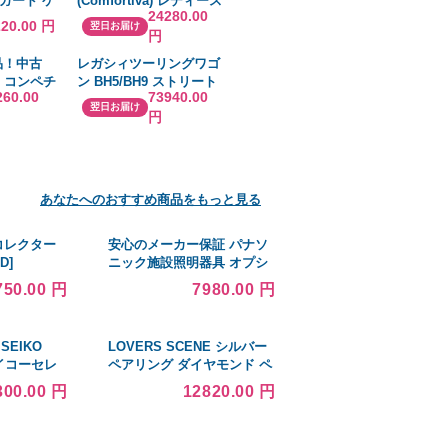
ガード ケ
(Comfortiva) レディース
24280.00
用26枚入
サンダル・ミュール シュ
220.00 円
翌日お届け
円
ーズ・靴 Erlina (Grey
Gold)
品！中古
レガシィツーリングワゴ
) コンペチ
ン BH5/BH9 ストリート
260.00
73940.00
ストロングラ
シリーズ車高調 （レッ
翌日お届け
円
バー 2019
ド：スポーツ系モデル
F40 9.5
用） ストリート ゼロ A
あなたへのおすすめ商品をもっと見る
 コレクター
安心のメーカー保証 パナソ
D]
ニック施設照明器具 オプシ
ョン NNY28516 Ｈ区分 実績
750.00 円
7980.00 円
20年の老舗
SEIKO
LOVERS SCENE シルバー
セイコーセレ
ペアリング ダイヤモンド ペ
ーズ メンズ
ア 誕生日 ラッピング ラバー
300.00 円
12820.00 円
クロノグラ
ズシーン プレゼント
35