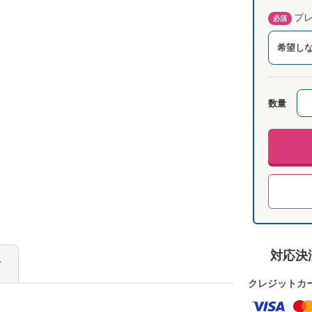
プレ
必須
希望し
数量
対応決
け
クレジットカ