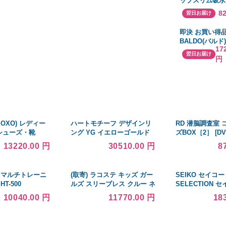
ップスリム吸水
15757009 1
ース 安心の少量
8
翌日お届け
×27袋
即決 お買い得
BALDO(バルド
17
オーネ 568 
翌日お届け
円
ック 460 ドライ
1W ディアマナ Z
S
XOXO) レディー
ハートモチーフ デザインリ
RD 潜脳調査室
 シューズ・靴
ング YG イエローゴールド
ズBOX［2］ [DV
f White)
プラチナ 指輪 メレダイヤ
13220.00 円
30510.00 円
8
11.5号 K18 エメラルド レデ
ィース 中古 ラッピング可
 マルチトレーニ
(取寄) ラコステ キッズ ガー
SEIKO セイコー 
T-500
ルズ スリーブレス クルー ネ
SELECTION 
ック プリーツ カラー ドレス
クション Sシリ
10040.00 円
11770.00 円
18
電池式クオーツ 
フモデル SBTR0