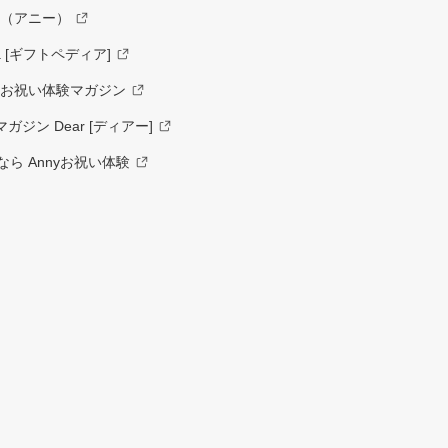
y（アニー）
a [ギフトペディア]
ーお祝い体験マガジン
ジン Dear [ディアー]
ら Annyお祝い体験