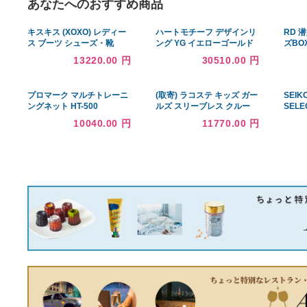
あなたへのおすすめ商品
キスキス (XOXO) レディー
ハートモチーフ デザインリ
ス ブーツ シューズ・靴
ング YG イエローゴールド
Gregor (Off White)
プラチナ 指輪 メレダイヤ
13220.00 円
30510.00 円
11.5号 K18 エメラルド レ
ディース 中古 ラッピング可
プロマーク マルチトレーニ
(取寄) ラコステ キッズ ガー
ングネット HT-500
ルズ スリーブレス クルー
ネック プリーツ カラー ド
10040.00 円
11770.00 円
レス