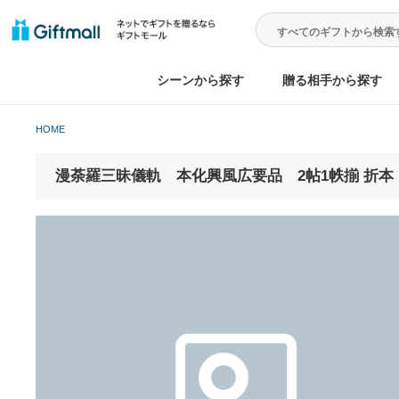
シーンから探す
贈る相手から
HOME
漫荼羅三昧儀軌 本化興風広要品 2帖1帙揃