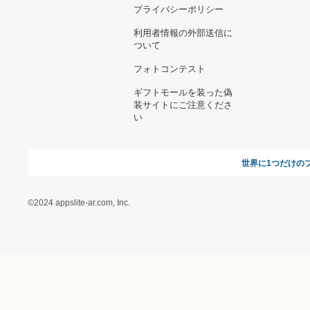
お支払い方法について
当サイトについて
新規ご出
よくある質問
運営会社
お問い合わせ
利用規約
オンラインギフト総研
特定商取引に関する法律
に基づく表記（ギフトモ
ール - 人気のプレゼント
＆ギフトの専門店）
特定商取引に関する法律
に基づく表記（（アクセ
ス）ギフトモール店）
プライバシーポリシー
利用者情報の外部送信に
ついて
フォトコンテスト
ギフトモールを装った偽