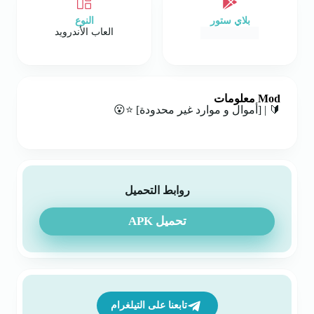
بلاي ستور
النوع
العاب الأندرويد
Mod معلومات
🔰 | [أموال و موارد غير محدودة] ⭐😮
روابط التحميل
تحميل APK
تابعنا على التيلغرام