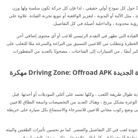
تم تصميم عناصر التحكم في Driving Zone: Offroad حول كل نموذج أولي حقيقي ، لذا فإن كل حركة تكون سلسة ولها وزن
 ، مثل الآلية أو اليدوية ، لتعزيز الواقعية أو تنويع تجربة القيادة. علاوة على
ؤية محدودة ، والداخلية أصيلة في كل التفاصيل.
القيادة التي تظهر في التقدم الرئيسي للاعب أو أي محتوى إضافي آخر.
لخطرة وتتطلب من اللاعبين التنسيق بين البراعة والسرعة معًا للتغلب على
بر أيضًا ، من السيارات إلى الشاحنات ، مصحوبًا بالعديد من المقطورات
تحميل لعبة القيادة في الطرق الوعرة الجديدة Driving Zone: Offroad APK مهكرة
Dr مركبات مختلفة بعناية طوال طريقة اللعب ، وكلها تعتمد على أغلى الموديلات أو أحدثها. قبل
لوعرة بشكل مريح ، وهناك العديد من التخصيصات واسعة النطاق للاعبين
لى وضع ركوب مجاني للاعبين للاسترخاء والاستمتاع بكل سيارة على خريطة
 جودة لعب في كل التفاصيل والعنصر. كما تم تحسين تأثيرات الطقس والبيئة
ا دقيقًا وحيويًا في كل إطار. علاوة على ذلك ، ستؤثر التغييرات في