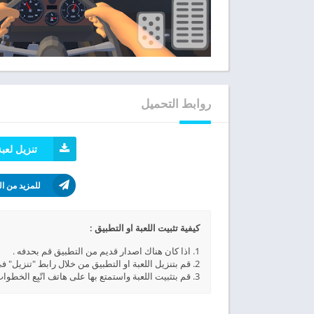
روابط التحميل
تنزيل لعبة ng Zone Offroad MOD APK
للمزيد من ال
كيفية تثبيت اللعبة او التطبيق :
1. اذا كان هناك اصدار قديم من التطبيق قم بحدفه .
2. قم بتنزيل اللعبة او التطبيق من خلال رابط "تنزيل" في هذه المقالة.
3. قم بتثبيت اللعبة واستمتع بها على هاتف اتّبِع الخطوات التي تظهر على الشاشة.