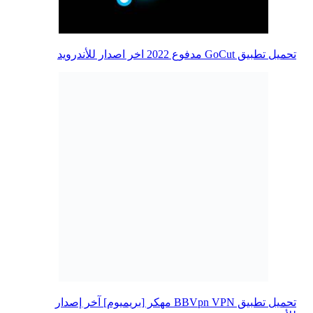
تحميل تطبيق GoCut مدفوع 2022 اخر اصدار للأندرويد
تحميل تطبيق BBVpn VPN مهكر [بريميوم] آخر إصدار