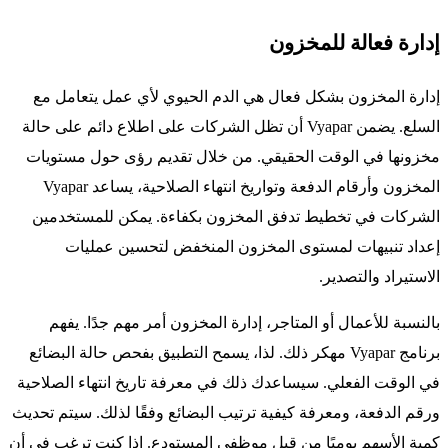
إدارة فعالة للمخزون
إدارة المخزون بشكل فعال هي الدم الحيوي لأي عمل يتعامل مع
السلع. يضمن Vyapar أن تظل الشركات على اطلاع دائم على حالة
مخزونها في الوقت الحقيقي. من خلال تقديم رؤى حول مستويات
المخزون وأرقام الدفعة وتواريخ انتهاء الصلاحية، يساعد Vyapar
الشركات في تخطيط تدفق المخزون بكفاءة. يمكن للمستخدمين
إعداد تنبيهات لمستوى المخزون المنخفض لتحسين عمليات
الاستيراد والتصدير.
بالنسبة للأعمال أو المتاجر، إدارة المخزون أمر مهم جدًا. يفهم
برنامج Vyapar مهكر ذلك. لذا، يسمح التطبيق بفحص حالة البضائع
في الوقت الفعلي. سيساعدك ذلك في معرفة تاريخ انتهاء الصلاحية
ورقم الدفعة، ومعرفة كيفية ترتيب البضائع وفقًا لذلك. سيتم تحديث
كمية الأسهم يوميًا من قبل موظفي المستودع. إذا كنت ترغب في أن