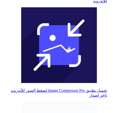
للأندرويد
تحميل تطبيق Image Compressor Pro لضغط الصور للأندرويد
باخر اصدار