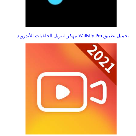
تحميل تطبيق WallsPy Pro مهكر لتنزيل الخلفيات للأندرويد