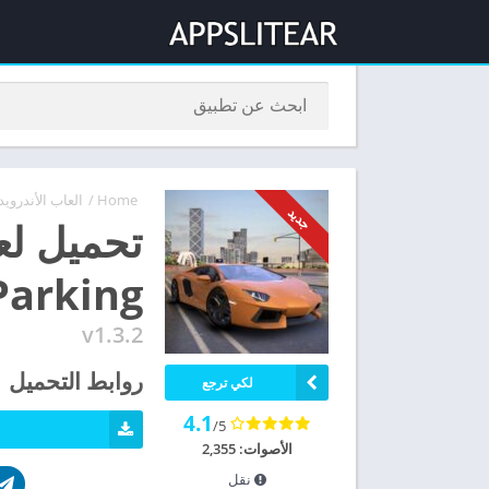
Home
/
العاب الأندرويد
جديد
Parking مهكرة 2022 آخر إصد
v1.3.2
روابط التحميل
لكي ترجع
4.1
/5
الأصوات: 2,355
نقل