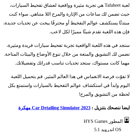
لعبة Tafaheet هي تجربة مثيرة وواقعية لعشاق تفحيط السيارات،
حيث تضمن لك ساعات من الإثارة والمرح اللا متناهي. سواء كنت
مبتدئًا يستكشف عوالم التفحيط أو محترفًا يبحث عن تحديات جديدة،
فإن هذه اللعبة تقدم شيئًا مميزًا لكل لاعب.
ستجد في هذه اللعبة الواقعية تجربة تفحيط سيارات فريدة ومثيرة،
تضمن لك التشويق والمتعة من خلال تنوع الأوضاع والبيئات المتاحة.
مهما كانت مستواك، ستجد تحديات تناسب قدراتك وتفضيلاتك.
لا تفوّت فرصة الانغماس في هذا العالم المثير. قم بتحميل اللعبة
اليوم وابدأ في استكشاف عوالم التفحيط بالسيارات واستمتع بكل
لحظة من التشويق والمرح!
ايضا ننصحك بتنزيل :
Car Detailing Simulator 2023 مهكرة
المطور
HYS Games
OS
اندرويد 5.1