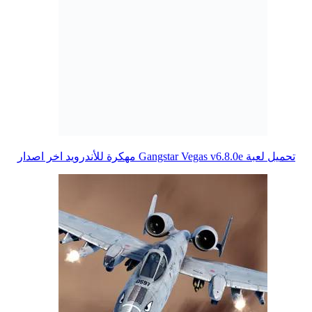
تحميل لعبة Gangstar Vegas v6.8.0e مهكرة للأندرويد اخر اصدار