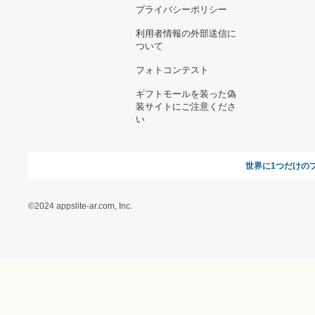
お支払い方法について
当サイトについて
新規ご出
よくある質問
運営会社
お問い合わせ
利用規約
オンラインギフト総研
特定商取引に関する法律
に基づく表記（ギフトモ
ール - 人気のプレゼント
＆ギフトの専門店）
特定商取引に関する法律
に基づく表記（（アクセ
ス）ギフトモール店）
プライバシーポリシー
利用者情報の外部送信に
ついて
フォトコンテスト
ギフトモールを装った偽