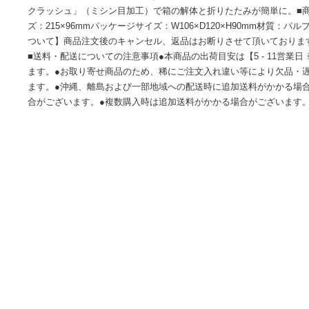
■商品内容●微量の水分や汚れの拭き取りに適したミニサイズ
き取り後も繊維が目立たない。●水分や油分をすばやく吸収。
り性を実現。●蛍光染料不使用なので安心。●特許取得の「ら
クラッシュ」（ミシン目加工）で箱の解体と折りたたみが簡単
ズ：215×96mmパッケージサイズ：W106×D120×H90m
ついて】商品注文後のキャンセル、返品はお断りさせて頂い
■送料・配送についての注意事項●本商品の出荷目安は【5 - 1
ます。●お取り寄せ商品のため、稀にご注文入れ違い等により
ます。●沖縄、離島および一部地域への配送時に追加送料がか
合がございます。●複数購入時は追加送料がかかる場合がござ