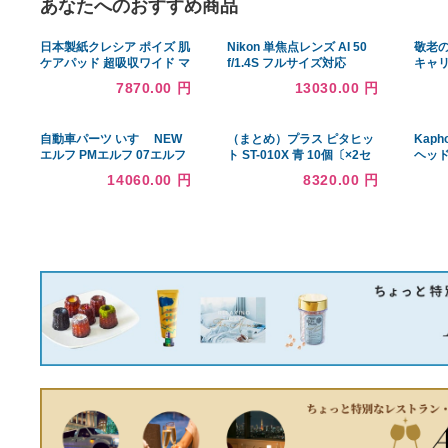
あなたへのおすすめ商品
日本製紙クレシア ポイズ 肌
Nikon 単焦点レンズ AI 50
ケアパッド 超吸収ワイド マ
f/1.4S フルサイズ対応
ルチパック(18枚入)
7870.00 円
13030.00 円
自動車パーツ いすゞ NEW
（まとめ）プラス ピタヒッ
エルフ PMエルフ 07エルフ
ト ST-010X 青 10個〔×2セ
メッキ ドア ウインドウ ガ
ット〕
14060.00 円
8320.00 円
ーニッシュ 4Pセット H5.7?