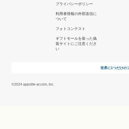
お支払い方法について
当サイトについて
新規ご出
よくある質問
運営会社
お問い合わせ
利用規約
オンラインギフト総研
特定商取引に関する法律
に基づく表記（ギフトモ
ール - 人気のプレゼント
＆ギフトの専門店）
特定商取引に関する法律
に基づく表記（（アクセ
ス）ギフトモール店）
プライバシーポリシー
利用者情報の外部送信に
ついて
フォトコンテスト
ギフトモールを装った偽