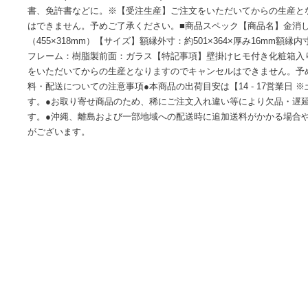
■サイズ・色違い・関連商品■尺七大（312×221mm）■八二（39
（439×318mm）■A3大（455×318mm）[当ページ]■商品
大の額縁(額縁内寸：455×318mm)木製フレーム、ガラス仕
書、免許書などに。※【受注生産】ご注文をいただいてから
はできません。予めご了承ください。■商品スペック【商品名】
（455×318mm）【サイズ】額縁外寸：約501×364×厚み16m
フレーム：樹脂製前面：ガラス【特記事項】壁掛けヒモ付き
をいただいてからの生産となりますのでキャンセルはできませ
料・配送についての注意事項●本商品の出荷目安は【14 - 17
す。●お取り寄せ商品のため、稀にご注文入れ違い等により欠
す。●沖縄、離島および一部地域への配送時に追加送料がかか
がございます。