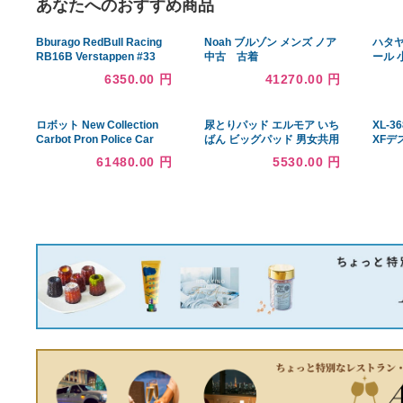
あなたへのおすすめ商品
Bburago RedBull Racing
Noah ブルゾン メンズ ノア
RB16B Verstappen #33
中古 古着
Formula1 2021 Collection
6350.00 円
41270.00 円
Car 1:
ロボット New Collection
尿とりパッド エルモア いち
Carbot Pron Police Car
ばん ビッグパッド 男女共用
transformer robot toy 1:21
30枚入×4袋 475961 カミ商
61480.00 円
5530.00 円
scale 12" for kids gift
事