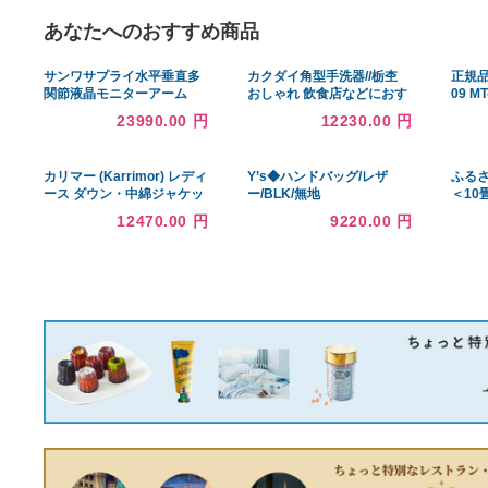
あなたへのおすすめ商品
サンワサプライ水平垂直多
カクダイ角型手洗器//栃杢
関節液晶モニターアーム
おしゃれ 飲食店などにおす
CR-LA1003N 1台
すめです！
23990.00 円
12230.00 円
カリマー (Karrimor) レディ
Y’s◆ハンドバッグ/レザ
ース ダウン・中綿ジャケッ
ー/BLK/無地
ト アウター Sierra Ins
12470.00 円
9220.00 円
(Black)