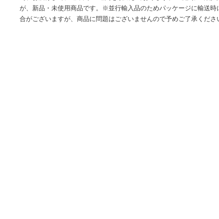
商品情報
海外の輸入品ショップ-世界中の様々なアイテムをお得に購入
為、お届けまでに通常約2-3週間を頂戴しております。※税関
が、新品・未使用商品です。※並行輸入品のためパッケージ
合がございますが、商品に問題はございませんので予めご了