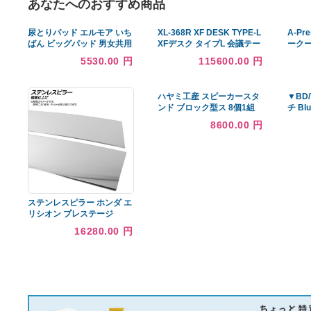
あなたへのおすすめ商品
尿とりパッド エルモア いち
XL-368R XF DESK TYPE-L
ばん ビッグパッド 男女共用
XFデスク タイプL 会議テー
30枚入×4袋 475961 カミ商
ブル キャスター付き 幅
5530.00 円
115600.00 円
事
3600×奥行800×高さ
756mm プラス(PLUS)
ハヤミ工産 スピーカースタ
ンド ブロック型ス 8個1組
ブラック SB-942
8600.00 円