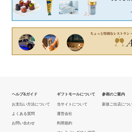
ステンレスピラー ホンダ エ
リシオン プレステージ
RR1〜6系 バイザー未装着
16280.00 円
車 鏡面仕上げ 入数：1セッ
ト(8枚) AP-PILMR476-SI