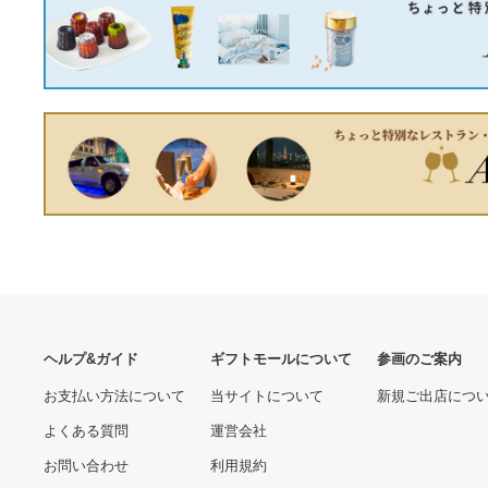
ムソレノイド (インテーク＆
800/800 XC Tappezzeria
エキゾースト側セット) アベ
Italia Seet Cover Padova-2
51740.00 円
37220.00 円
ンシス ワゴン ZRT272W
7色 For Triumph Tiger 800
3ZR-FAE (TOY-8723T/TOY-
/ 800XC Tappezzeria Italia
8725T
Seat Cover Padov
一番くじ ドラゴンボール
尿とりパッド チャームナッ
VSオムニバスULTRA ラス
プスリム吸水ガード ケース
トワン賞 魔人ブウフィギュ
安心の少量用26枚入×27袋
23300.00 円
8220.00 円
ア◆新品Ss