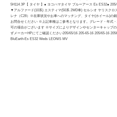
商品情報
新品タイヤ4本・ホイール4本のセット価格です組付け・バラ
ホイール 】● ウェッズ レオニス MV● ブラックメタルコート/ミラー
5H114.3P【 タイヤ 】● ヨコハマタイヤ ブルーアース Es ES32
▼アルファード(10系) エスティマ(50系 2WD車) セルシオ ヤリ
レナ（C28）※在庫状況やお車へのマッチング、タイヤ(ホイ
お問合せください ※上記車種はご参考となります。グレード
可の場合がございます ※サイズによりデザインやセンターキ
ずメーカーHPにてご確認ください205/65/16 205-65-16 205/65-1
BluEarth-Es ES32 Weds LEONIS MV