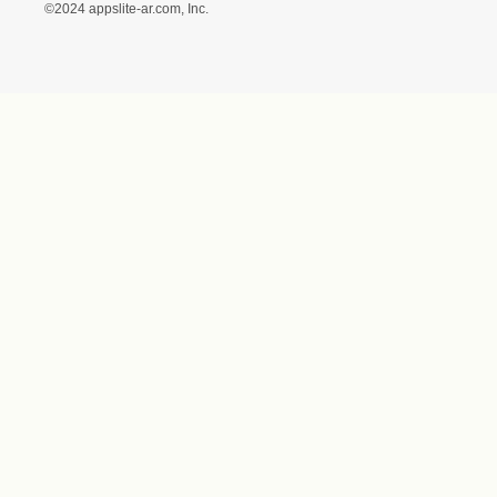
ス）ギフトモール店）
プライバシーポリシー
利用者情報の外部送信に
ついて
フォトコンテスト
ギフトモールを装った偽
装サイトにご注意くださ
い
世界に1
©2024 appslite-ar.com, Inc.