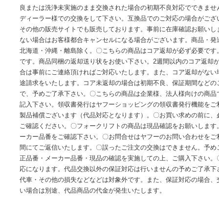
エアコンコンプレッサーの交換について コンプレッサー(保証
つき、ロックは保証対象外です。。コンプレッサー交換時に
さい。※サイクル不良の場合、配管、その他部の洗浄が必要
良または洗浄未実施のまま交換された場合の初期不良対応で
ディーラー様での交換をして下さい。互換品でのご対応の場
その他の販売サイトでも販売しております。事前に在庫確認
ない場合はお客様都合キャンセルになる場合がございます。商
北海道・沖縄・離島除く。〇こちらの商品はコア返却が必ず
です。商品同梱の返却送り状をお使い下さい。2週間以内のコ
合は事前にご連絡頂ければご対応いたします。また、コア返
途請求をいたします。コア未返却の場合は初期不良、保証期
で、予めご了承下さい。〇こちらの商品は企業様、法人様向
記入下さい。領収書発行はヤフーショッピングの領収書発行
製品補償ございます（代品対応となります）。〇お買い求め
ご確認ください。〇フォークリフトの商品は現品確認をお願
ーカー品番をご確認下さい。〇お問合せはヤフーのお問い合わ
間にてご返信いたします。〇誤ったご注文の交換はできませ