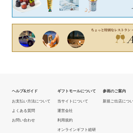
43920.00 円
8850.00 円
マウント 交換レンズ
#10616
LIHITLAB クリップファイ
東洋印刷 nana 訂正用ラベ
ル F-2650-12 A4E 桃 10冊
ル 12面 LDW12POW ★4ケ
ースセット
6620.00 円
30160.00 円