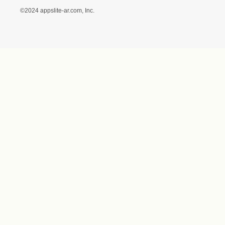
に基づく表記（（アクセ
ス）ギフトモール店）
プライバシーポリシー
利用者情報の外部送信に
ついて
フォトコンテスト
ギフトモールを装った偽
装サイトにご注意くださ
い
世界に1
©2024 appslite-ar.com, Inc.