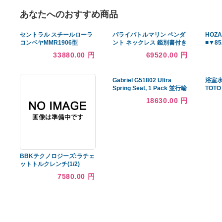
あなたへのおすすめ商品
セントラル スチールローラ
パライバトルマリン ペンダ
コンベヤMMR1906型
ント ネックレス 鑑別書付き
400W×40P×2000L
天然石 ダイヤモンド
33880.00 円
69520.00 円
MMR1906-400420 期間限
K18WG 18金 ホワイトゴー
定 ポイント10倍
ルド 10月誕生石 (t66) 敬老
の日
Gabriel G51802 Ultra
Spring Seat, 1 Pack 並行輸
入品
18630.00 円