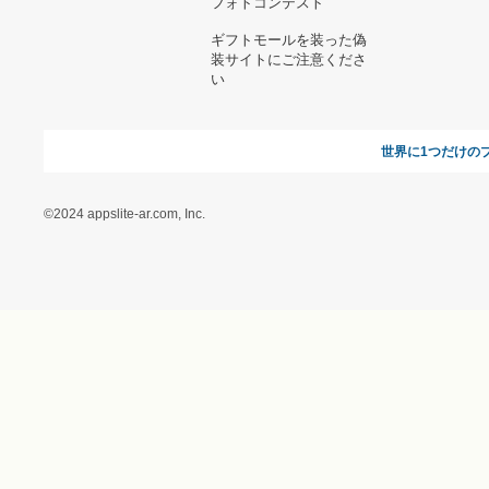
オンラインギフト総研
特定商取引に関する法律
に基づく表記（ギフトモ
ール - 人気のプレゼント
＆ギフトの専門店）
特定商取引に関する法律
に基づく表記（（アクセ
ス）ギフトモール店）
プライバシーポリシー
利用者情報の外部送信に
ついて
フォトコンテスト
ギフトモールを装った偽
装サイトにご注意くださ
い