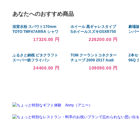
あなたへのおすすめ商品
浴室水栓 スパウト170mm
ホイール 黒ギャレスタイプ
TOTO TMF47ARRA シャワ
SホイールスズキGSXR750
ーなし シールテープ無料プ
2011-2012 0％ファイナン
17320.00 円
226200.00 円
レゼント！（希望者のみ）
ス Black Galespeed Type
※同送の為開梱します
S Wheels Suzuki
GSXR750 2011-2012 0%
ふるさと納税 ビタクラフト
TOM クーラントコネクター
Finance
スーパー鉄フライパン
チューブ 2009 2017 Audi
26cm
A4 Quattro A5 A5 Quattro
24400.00 円
109090.00 円