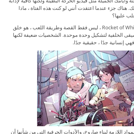
 وأيامك الجميلة مثل فيديو الحركة البطيئة ولكنها كافية لإذابة
. هناك جزء عندما اعتقدت أنني لو كنت هذه الفتاة ، ماذا
لب عليها؟
وأحد العوامل التي تجعل OPUS: نجاح Rocket of Whispers ، ليس فقط القصة وطريقة اللعب ، هو خلق
قى الخلفية لتشكيل وحدة موحدة. الشخصيات ضعيفة لكنها
ي إنسانية جدًا ، حقيقية جدًا.
واد اللازمة لبناء صاروخ، والأدوات الحرفية التي من شأنها أن