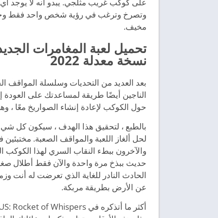
على كوكب غريب مثلجي. يبدو أنه لا يوجد أي أ
وتصرخ وترغب في رؤية شخص واحد فقط وحيو
مخيف.
نسخة معدلة 2022
بعد العديد من التحديات وسلسلة المواقف ال
الناجين أيضًا طريقة لمساعدتك على العودة إ
حول الكوكب لإعادة إنشاء الصواريخ معًا ، وهي 
بالطبع ، لتحقيق هذا الهدف ، سيكون كل شيء ش
لحل ألغاز اللعبة والمواقف الصعبة. مختبئي
والآخرون ببطء النقاب السري لهذا الكوكب ال
حديث ببذخ مرة واحدة والآن فقط أطلال صغي
الحادث النادر للغاية الذي تعرضت له أنت وزمل
عن الأرض بطريقة مربكة.