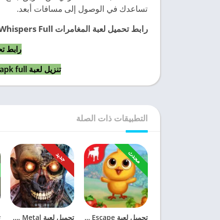
تساعدك في الوصول إلى مسافات أبعد.
رابط تحميل لعبة المغامرات OPUS: Rocket of Whispers Full برابط مباشر !!
رابط تح
تنزيل لعبة OPUS: Rocket of Whispers v4.9.1 apk full
التطبيقات ذات الصلة
محدث
جديد
تحميل لعبة FarmVille 2: Country Escape مهكرة 2023 للأندرويد
تحميل لعبة Magic vs. Metal مهكرة 2023 مجاناً للأندرويد