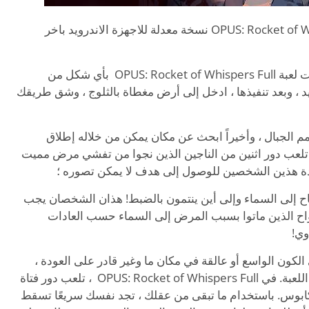
تحميل لعبة المغامرات الجديدة OPUS: Rocket of Whispers full نسخة معدلة للاجهزة الاندرويد باخر
إذا كنت من محبي ألعاب المغامرات ، فلا تفوّت لعبة OPUS: Rocket of Whispers Full بأي شكل من
ويد ، وبعد تنفيذها ، ادخل إلى أرض مغطاة بالثلوج ، وشق طريقك
قمم الجبال ، وأخيراً ابحث عن مكان يمكن من خلاله إطلاق
 تلعب دور اثنين من الناجين الذين نجوا من تفشي مرض مميت
دة هذين الشخصين للوصول إلى هدف لا يمكن تصوره ؛
باح إلى السماء وإلى أين ينتمون بالضبط! هذان الشخصان يجب
أرواح الذين ماتوا بسبب المرض إلى السماء حسب العادات
وي!
كون الواسع أو عالقة في مكان ما وغير قادر على العودة ،
محاطًا بالصحراء أو الثلج الأبيض؟ هكذا بدأت اللعبة. في OPUS: Rocket of Whispers Full ، تلعب دور فتاة
كابوس. باستخدام ما تبقى من عقلك ، تجد نفسك سريعًا تسقط