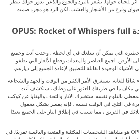
ثر للحياة حولها. تشعر بالبرد والجوع والذعر. تدور حولك تنظر
ان وفرع من الأشجار والعشب. لكن الرد هو مجرد صمت
تحميل لعبة المغامرات الجديدة OPUS: Rocket of Whispers full
خطيرة التي يمكن أن تبتلعك في أي لحظة ، وجدت أنت وجميع
لى الأرض. اجمع العناصر والمعدات وقطع الألغاز التي تطفو
الأشياء الوحيدة القابلة للتطبيق لإعادة الجميع إلى ديارهم.
اقًا للغاية. يستغرق الأمر الكثير من الوقت والجهد والشجاعة
ن في مكان ما في طريقك للعثور على وطنك ، ستكشف أنت
مغطى بالثلوج نفسه. ستخبرك الآثار والتحف والبقايا عن كوكب
رة في الثلج. في الوقت نفسه ، فإنه يفسر بشكل معقول
ائك في الفريق ، مما تسبب في إطلاق النار على الجميع بعيدًا
أكثر ما أتذكره في OPUS: Rocket of Whispers هو مشاهد الشخصيات المكتئبة والمتعبة واليائسة تقريبًا. في