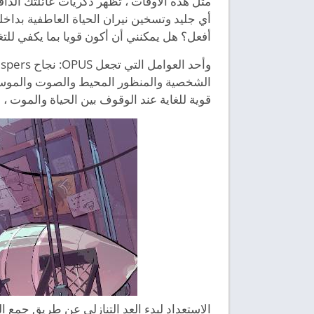
مثل هذه الأوقات ، تظهر ذكريات عائلتك الدافئة
أي جليد وتسخين نيران الحياة العاطفية بداخلك
أفعل؟ هل يمكنني أن أكون قويا بما يكفي للتغ
الشخصية والمنظور المحيط والصوت والموسي
قوية للغاية عند الوقوف بين الحياة والموت ، فه
الاستعداد لبدء العد التنازلي عن طريق جمع الم