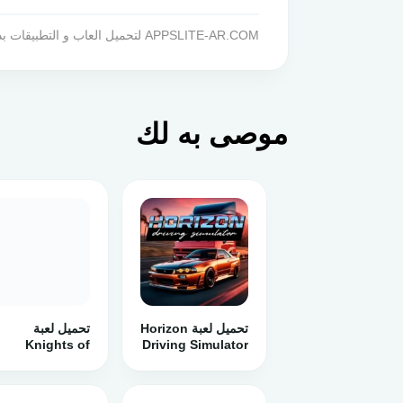
APPSLITE-AR.COM لتحميل العاب و التطبيقات بدون فيروسات او اختصار الروابط !
موصى به لك
تحميل لعبة Horizon
تحميل لعبة
Knights of
Driving Simulator
مهكرة 2024
Europe 4‏ مهكرة
للأندرويد
اخر اصدار للأندروي