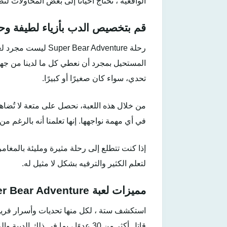
الواقعية ، نحتاج أحيانًا إلى بعض المحاولات لت
قم بتخصيص الدب بأزياء لطيفة وح
رحلة ear Adventure
المستحيل بمجرد أن نعطي كل ما لدينا من جهد و
تحدي، سواء كان صغيرًا أو كبيرًا.
من خلال هذه اللعبة، نحصل على متعة لا تُضاهى
في أي مهمة نواجهها. إنها تعلمنا أنه بالرغم من 
إذا كنت تتطلع إلى رحلة مثيرة ومليئة بالمغامر
لتعلم الكثير والترفيه بشكل لا مثيل له.
مميزات لعبة Super Bear Adventure مهكرة :
استكشف ستة ، لكل منها تحديات وأسرار فريدة
قاتل أكثر من 30 عدوًا ، بما في ذلك الدببة والروبوتات والتنين.