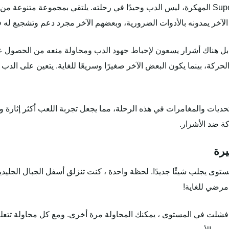
في هذه المغامرة المثيرة Super Bear Adventure المهكرة، ليس الدب وحيدًا في رحلته. يلتقي بم
الآخر يمدونه بالأدوات الضرورية، وبعضهم الآخر مجرد دعم وتشجيع له 
بل هناك أشرار يسعون لإحباط جهود الدب ومحاولة منعه من الحصول على 
كة، بينما يكون البعض الآخر صغيرًا وسريعًا للغاية. يتعين على الدب أن
تحديات والمغامرات في هذه الرحلة، مما يجعل تجربة اللعب أكثر إثارة وت
ة ضد الأشرار.
يرة
Super  ممتع لأن كل مستوى يجلب شيئًا جديدًا. لحظة واحدة ، كنت تنزلق أسفل الجبال ا
رضي للغاية!
إذا فشلت في المستوى ، يمكنك المحاولة مرة أخرى. ومع كل محاولة تتعلم ش