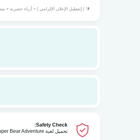
🔰 | [تعطيل الإعلان الإلزامي ] + أزياء حصرية + م
Safety Check:
تحميل لعبة Super Bear Adventure‏ مهكرة 2024 للأندرويد تم اختباره ولا يحتوي على أي فيروسات!