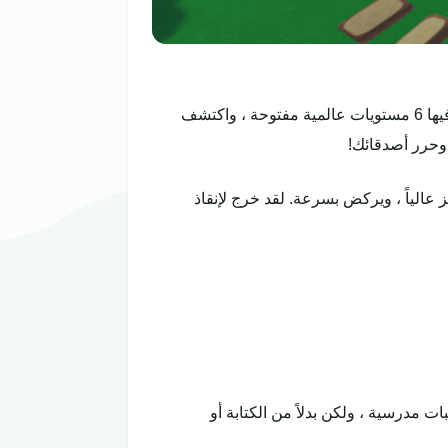
APK هي لعبة ثلاثية الأبعاد مستوحاة من ألعاب أواخر التسعينات تستكشف فيها 6 مستويات عالمية مفتوحة ، واكتشف
 وحرر أصدقائك!
 عالياً ، ويركض بسرعة. لقد خرج لإنقاذ
أنها واجبات مدرسية ، ولكن بدلاً من الكتابة أو