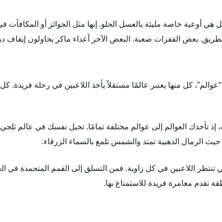
هي أوعية خاصة مليئة بالعسل الحلو. إنها مثل الجوائز أو المكافآت في
ريق. بعض القفزات صعبة. البعض الآخر أعداء ماكر يحاولون إيقاف دبن
Super Bear Adve تقدم عدة “عوالم”، كل منها يعتبر عالمًا مستقلاً يأخذ اللاعبين في رحل
إذ تأخذك العوالم إلى عوالم مختلفة تمامًا. تخيل نفسك في عالم ثلجي م
يث الرمال الذهبية تمتد والشمس تلمع بالسماء الزرقاء.
لتي تنتظر اللاعبين في كل زاوية. فمن التسلق إلى القمم المتجمدة في ا
ة تقدم مغامرة فريدة للاستمتاع بها.