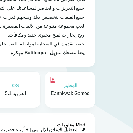
اجمع التعزيزات والعناصر لمساعدتك على التقدم
اجمع القبعات لتخصيص دبك ومنحهم قدرات خا
العب مجموعة متنوعة من الألعاب المصغرة ل
اربح إنجازات لفتح محتوى جديد ومكافآت.
احفظ تقدمك في السحابة لمواصلة اللعب على 
ايضا ننصحك بتنزيل :
Battleops مهكرة
المطور
OS
Earthkwak Games
اندرويد 5.1
Mod معلومات
🔰 | [تعطيل الإعلان الإلزامي ] + أزياء حصري