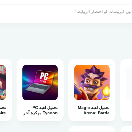
تحميل لعبة Magic
تحميل لعبة PC
Arena: Battle
Tycoon مهكرة آخر
ire
Royale APK مهكرة
إصدار للأندرويد
د
للأندرويد
للأن