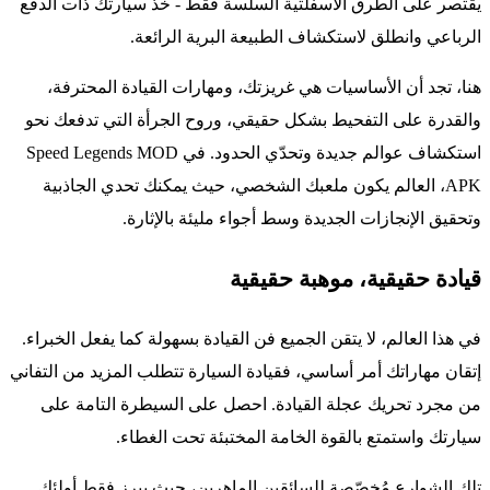
يقتصر على الطرق الأسفلتية السلسة فقط - خذ سيارتك ذات الدفع
الرباعي وانطلق لاستكشاف الطبيعة البرية الرائعة.
هنا، تجد أن الأساسيات هي غريزتك، ومهارات القيادة المحترفة،
والقدرة على التفحيط بشكل حقيقي، وروح الجرأة التي تدفعك نحو
استكشاف عوالم جديدة وتحدّي الحدود. في Speed Legends MOD
APK، العالم يكون ملعبك الشخصي، حيث يمكنك تحدي الجاذبية
وتحقيق الإنجازات الجديدة وسط أجواء مليئة بالإثارة.
قيادة حقيقية، موهبة حقيقية
في هذا العالم، لا يتقن الجميع فن القيادة بسهولة كما يفعل الخبراء.
إتقان مهاراتك أمر أساسي، فقيادة السيارة تتطلب المزيد من التفاني
من مجرد تحريك عجلة القيادة. احصل على السيطرة التامة على
سيارتك واستمتع بالقوة الخامة المختبئة تحت الغطاء.
تلك الشوارع مُخصّصة للسائقين الماهرين، حيث يبرز فقط أولئك