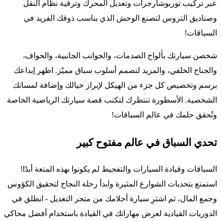
عبر تركيب توربوشارجرات وتعديل المحرك وترقية نظام النقل
وصناديق التروس لتصنع الوحش الذي يناسب ذوقك الفريد في
السباقات!
شخصن سيارتك بألواح الصدمات، والجوانب الجانبية، والحواف،
والجناح الخلفي، والمزيد لتصمم أسلوب سباق مميّز. اظهر إبداعك
برسم وتخصيص كل جزء من الهيكل لإبراز خيالك وإضافة لمساتك
الشخصية. الأسطورة تنتظرك لتكتب قصة سيارتك الرياضية الخاصة
وتُحقق حلمك في عالم السباقات!
تحدي السباق في عالم مفتوح كبير
السباقات وقيادة السيارات والتفحيط لم يكونوا بهذه المتعة أبدًا!
استمتع بتحديات الشوارع المثيرة وابدأ رحلة النجاح لتحقيق الكؤوس
وجمع المال، ثم اشترِ سيارة أحلامك من متجر التعديل - انطلق في
الدوريات القيادية لعرض مهاراتك في القيادة باستخدام أفضل محاكي