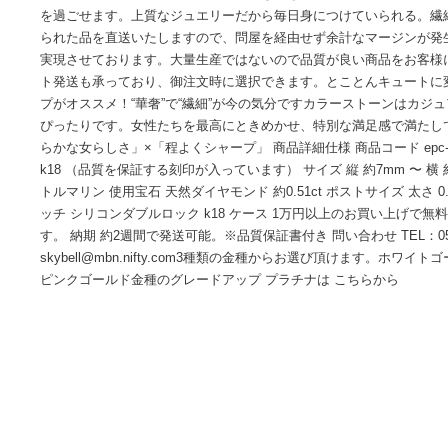
ペアピアス ピンクトルマリン 天然ダイヤモンド気持ちをリ
スです。シンプルな天然ダイヤモンドの取り巻きピアス。中
ンポイントアップ。キラメキの華やかな輝きがポイントアッ
を過ごせます。上質なジュエリーだから毎日身につけていら
られた品を直送いたしますので、問屋を経由せず余計なマー
実現させております。大量生産ではないので品質が良い商品
ト発送も承っており、御注文時に選択できます。とことんキ
プがオススメ！“華奢”で“繊細”が今の気分ですカラーストー
ぴったりです。女性たちを最高にときめかせ、特別な満足感
らかな女らしさ」×「程よくシャープ」 商品詳細仕様 商品コード epc
k18 （品質を保証する刻印が入っています） サイズ 縦 約7mm 
トルマリン 使用宝石 天然ダイヤモンド 約0.51ct ポストサイズ 太さ
ッチ シリコンダブルロック k18 ケース 1万円以上のお買い
す。 納期 約2週間で発送可能。※品質保証書付き 問い合わせ TEL：05
skybell@mbn.nifty.com3種類の金種からお選び頂けま
ピンクゴールド金種のグレードアップ プラチナは こちらから