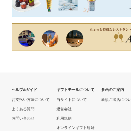
30030.00 円
172840.00 円
コクヨ リングファイル＜ス
OFFTEK 4GB
リム＞A4S・220枚 フ-
Replacement Memory
URF430NYR
RAM Upgrade for Intel
8750.00 円
6230.00 円
H2216JFFKR (DDR3-8500
- Reg) Server
Memory/Workstation
Memory