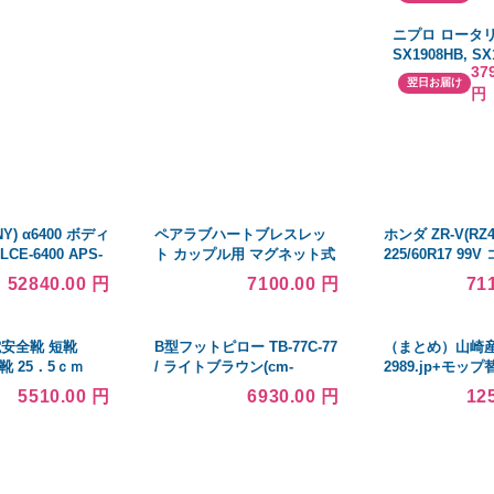
ニプロ ロータ
SX1908HB, SX
37
とくとく爪[小
翌日お届け
円
うん爪 ホルダー
Y) α6400 ボディ
ペアラブハートブレスレッ
ホンダ ZR-V(RZ
LCE-6400 APS-
ト カップル用 マグネット式
225/60R17 99
レス一眼カメラ
100言語 I Love You プロジ
タル コンフォー
52840.00 円
7100.00 円
71
ェクションブレスレット ス
ト CC7 正規品
トリング 並行輸入品
プラバ 5Xサマ
電安全靴 短靴
B型フットピロー TB-77C-77
（まとめ）山崎
靴 25．5ｃｍ
/ ライトブラウン(cm-
2989.jp+モッ
-25.5 安全靴・作業
399335)[台]
シック）T-150 
5510.00 円
6930.00 円
12
全靴
個）〔×10セッ