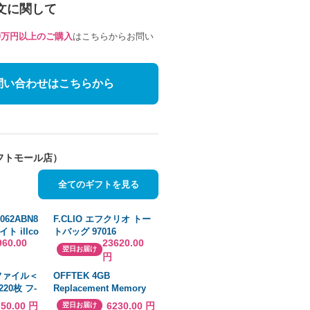
文に関して
10万円以上のご購入
はこちらからお問い
問い合わせはこちらから
フトモール店）
全てのギフトを見る
062ABN8
F.CLIO エフクリオ トー
ト illco
トバッグ 97016
960.00
23620.00
2C CDM-
REGOLA2 レゴラ2 牛革
翌日お届け
円
°狭角形 温白
2WAY ショルダーバッグ
線調光 施設
ファイル＜
OFFTEK 4GB
20枚 フ-
Replacement Memory
RAM Upgrade for Intel
750.00 円
6230.00 円
翌日お届け