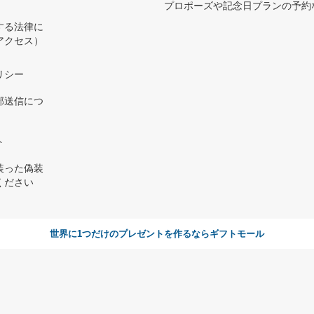
プロポーズや記念日プランの予約な
する法律に
アクセス）
）
リシー
部送信につ
ト
装った偽装
ください
世界に1つだけのプレゼントを作るならギフトモール