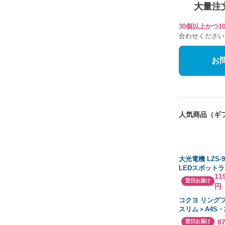
大量注
30個以上かつ
合わせください
お
人気商品（ギ
大光電機 LZS-9
LEDスポットライ
11
プラグタイプ LZ
翌日お届け
円
T35W相当 10
色 SENMU無
コクヨ リング
照明
スリム＞A4S・2
URF430NYR
8
翌日お届け