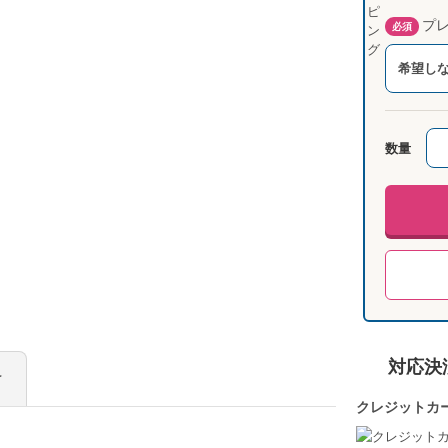
プレ
必須
希望し
数量
対応決
け
クレジットカ