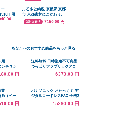
H2216JFFKR (DDR3-8500
- Reg) Server
リー
ふるさと納税 京都府 京都
Memory/Workstation
1910H 用
市 京都素材にこだわり、
Memory
940.00
橋工業製 耕
山椒と塩を使用したお酒
7150.00 円
翌日お届け
タイプ]
にもあう塩山椒ケーキ
「KOIKA22」
あなたへのおすすめ商品をもっと見る
4)用
送料無料 日時指定不可商品
V コンチネン
つっぱりファブリックアコ
トコンタク
ーディオンドア
180.00 円
6370.00 円
 レイシーン
100×175cm アコーディオン
ータイヤ
カーテン アコーディオンド
ア ブラインド 間仕切り カ…
産業
パナソニック おたっくす デ
プ替糸（ベー
ジタルコードレスFAX 子機2
1セット（5
台付き 迷惑防止機能搭載 ホ
510.00 円
15290.00 円
ト〕
ワイト KX-PD600DW-W