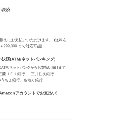
い決済
換えにお支払いいただけます。 (送料を
299,000 まで対応可能)
決済(ATM/ネットバンキング)
ATM/ネットバンクからお支払い頂けます
三菱ＵＦＪ銀行 、 三井住友銀行
ゆうちょ銀行、各地方銀行
ay(Amazonアカウントでお支払い)