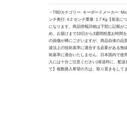
・TBDカテゴリー: キーボードメーカー: Microsof
ンチ奥行: 4.2 センチ重量: 1.7 Kg【
になります。商品情報詳細は下部に記載が
め、お届けまで10日から3週間程度お時間
の損傷が稀にございますが、商品自体の品質
波法上の技術基準に適合する必要がある無
術基準に適合いたしません。日本国内で使
入には十分ご注意ください)発送時に、配送
て】複数購入希望の方は、取り置きをして