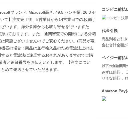
コンビニ前払
tブランド: Microsoft高さ: 49.5 センチ幅: 26.3 セ
発送について】注文完了後、5営業日から14営業日でのお届け
ございます。海外倉庫からお取り寄せを行いますた
代金引換
を頂いております。また、通関審査での開封による外箱
商品到着と引き
は問題ございませんのでご安心ください。(商品が電
含む合計金額が￥
線機器の場合：商品は並行輸入品のため電波法上の技
用すると電波法に違反するおそれがありますのでご購
ペイジー前払い
業者と追跡番号をお伝えいたします。【注文につい
以下の金融機関の
まとめて発送させていただきます。
みずほ銀行 、 
りそな銀行 、
Amazon P