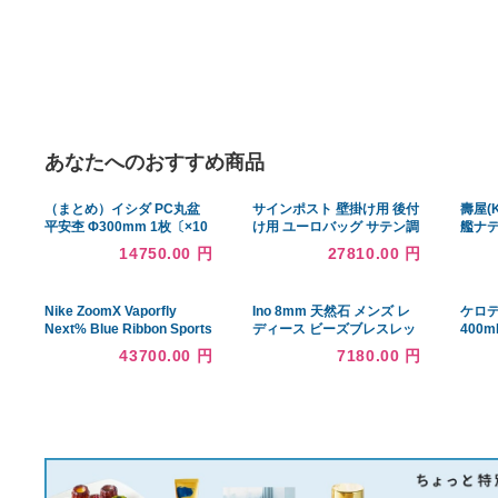
あなたへのおすすめ商品
（まとめ）イシダ PC丸盆
サインポスト 壁掛け用 後付
平安杢 Φ300mm 1枚〔×10
け用 ユーロバッグ サテン調
セット〕
前入れ前出し 赤錆色 赤