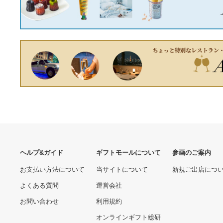
14750.00 円
27810.00 円
CTR2800MT / Panasonic
Nike ZoomX Vaporfly
Ino 8mm 天然石 メンズ レ
Next% Blue Ribbon Sports
ディース ビーズブレスレッ
White
ト マットオニキス クリアク
43700.00 円
7180.00 円
ォーツ ラピスラズリ タイガ
ーアイスト 並行輸入品