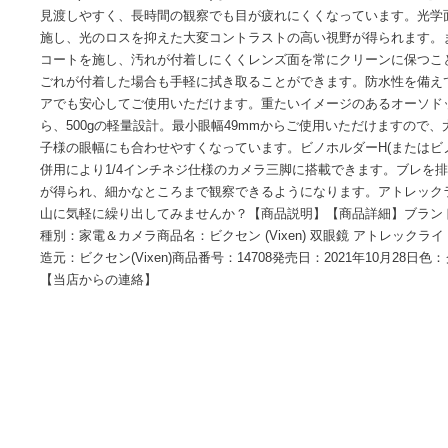
【商品概要】適度な拡大率と操作性を兼ね備えた8倍仕様。明
響も少ないため用途を選ばずオールマイティに活躍します。
15mm(ハイアイポイント仕様)なので、裸眼の方はもちろん
見渡しやすく、長時間の観察でも目が疲れにくくなっていま
施し、光のロスを抑えた大変コントラストの高い視野が得ら
コートを施し、汚れが付着しにくくレンズ面を常にクリーン
ごれが付着した場合も手軽に拭き取ることができます。防水
アでも安心してご使用いただけます。重たいイメージのある
ら、500gの軽量設計。最小眼幅49mmからご使用いただけ
子様の眼幅にも合わせやすくなっています。ビノホルダーH(また
併用により1/4インチネジ仕様のカメラ三脚に搭載できます。
が得られ、細かなところまで観察できるようになります。アト
山に気軽に繰り出してみませんか？【商品説明】【商品詳細】ブラ
種別：家電＆カメラ商品名：ビクセン (Vixen) 双眼鏡 アトレックライ
造元：ビクセン(Vixen)商品番号：14708発売日：2021年1
【当店からの連絡】