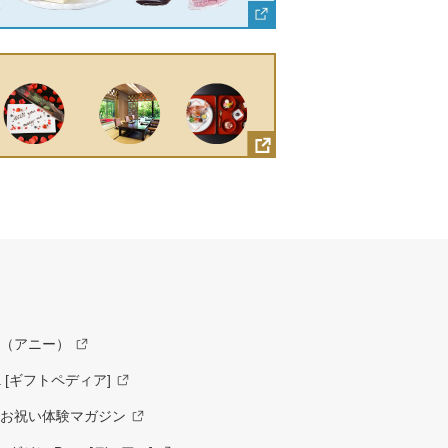
y（アニー）
a [ギフトペディア]
ーお祝い体験マガジン