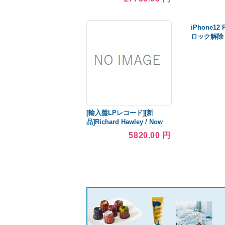
可
iPhone12 
ロック解除 
ィックブル
[輸入盤LPレコード][新
品]Richard Hawley / Now
Then: The Very Best Of
5820.00 円
Richard Hawley (Black)
(2024/2/9発売)