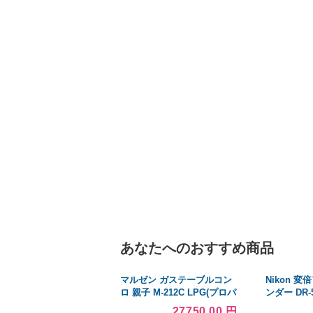
あなたへのおすすめ商品
マルゼン ガステーブルコン
Nikon 
ロ 親子 M-212C LPG(プロパ
ンダー DR-
ンガス)メーカー直送/代引不
27750.00 円