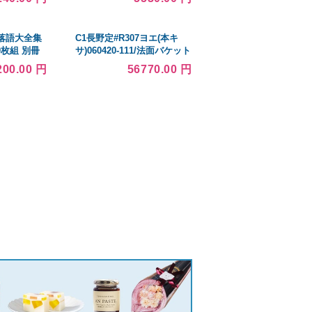
 ゲーム ハ
ュガード 長袖
y 変装
落語大全集
C1長野定#R307ヨエ(本キ
0枚組 別冊
サ)060420-111/法面バケット
 ボックスケ
4トンクラス巾110cmリブ付
200.00 円
56770.00 円
 趣味 演
無指定要 塗装色指定不可 送
料無料(北海道離島除)納期確
認要