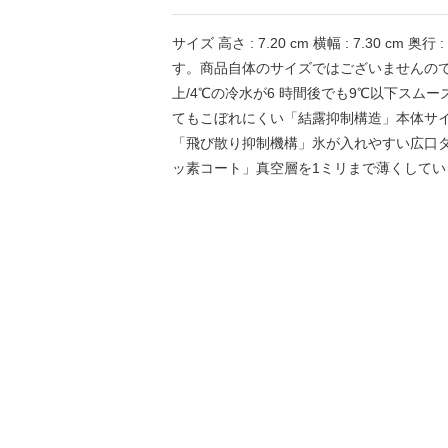
サイズ 高さ : 7.20 cm 横幅 : 7.30 cm 奥
す。商品自体のサイズではございませんのでご
上/4℃の冷水が6 時間後でも9℃以下スム
てもこぼれにくい「結露抑制構造」本体サイズ(
「飛び散り抑制機構」氷が入れやすい広口タ
ッ素コート」真空層を1ミリまで薄くして