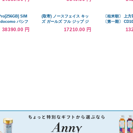
ラウン
ム 演出服 アニメ
ロウィン cospla
Pro[256GB] SIM
(取寄) ノースフェイス キッ
〔桂米朝〕 上方
docomo パシフ
ズ ガールズ フル ジップ ジ
〔第一期〕 CD1
 …
ャケット (リトル キッド)
解説 速記本付き
38390.00 円
17210.00 円
13
Zip
ース入り 〔ホビー
芸〕