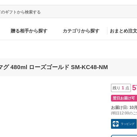
贈る相手から探す
カテゴリから探す
おまとめ注
 480ml ローズゴールド SM-KC48-NM
5
1
残り
点
翌日お届け可
お届け日: 10
(明日12:00の
ラッピング