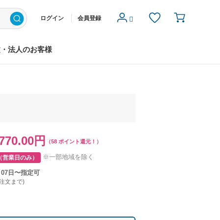
ログイン
会員登録
文・法人のお客様
770.00円
（58 ポイント還元！）
※一部地域を除く
（営業日のみ）
月07日〜指定可
ご注文まで)