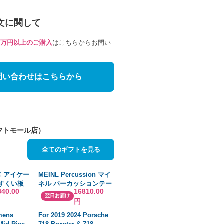
文に関して
10万円以上のご購入
はこちらからお問い
問い合わせはこちらから
フトモール店）
全てのギフトを見る
車 アイケー
MEINL Percussion マイ
 すくい板
ネル パーカッションテー
840.00
16810.00
0 2輪 台車
ブル 18"x12" MC-PT 国内
翌日お届け
円
ール製 日
正規品
 個人宅配
mens
For 2019 2024 Porsche