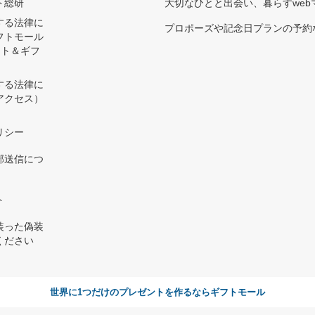
ト総研
大切なひとと出会い、暮らすwebマガ
する法律に
プロポーズや記念日プランの予約な
フトモール
ント＆ギフ
する法律に
アクセス）
）
リシー
部送信につ
ト
装った偽装
ください
世界に1つだけのプレゼントを作るならギフトモール