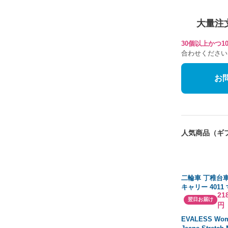
大量注
30個以上かつ
合わせください
お
人気商品（ギ
二輪車 丁稚台
キャリー 4011
21
サイズ 250×47
翌日お届け
円
農業 運搬 スチ
本製 (返品不可
EVALESS Wo
送不可)