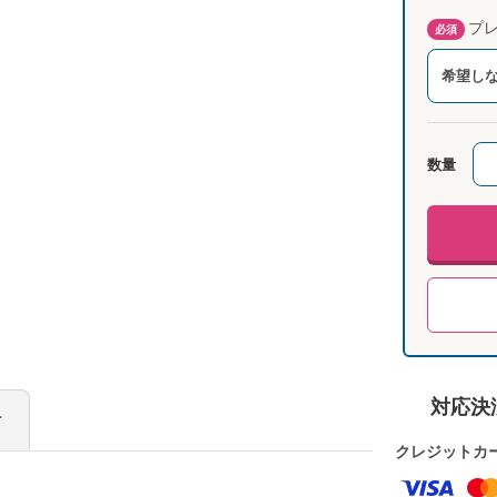
プレ
必須
希望し
数量
対応決
け
クレジットカ