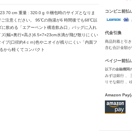
コンビニ前払
行 : 23.70 cm 重量 : 320.0 g ※梱包時のサイズとなりま
注意ください。 95℃の熱湯が6 時間後でも68℃以
ーズに飲める「エアーベント構造飲み口」バッグに入れ
代金引換
幅×奥行×高さ)6.5×7×23cm水滴が飛び散りにくい
商品到着と引き
イプ(口径約4ｃｍ)色やニオイが残りにくい「内面フ
含む合計金額が￥
いるから軽くてコンパクト
ペイジー前払い
以下の金融機関の
みずほ銀行 、 
りそな銀行 、
Amazon P