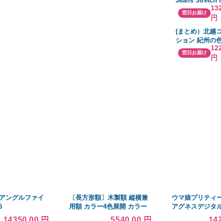
Jeans Stretch 
13
Pull On Rippe
翌日お届け
円
Distressed Je
Control Straig
(まとめ）北越
Denim Pants S
ション 紀州の色
Size 6 並行
12
目 薄口 レモン 1
翌日お届け
円
〔×3セット〕
変倍アングルファイ
〔長方形額〕木製額 縦横兼
ウマ娘プリティ
5
用額 カラー4色展開 カラー
アグネスデジタル
長方形額（600×300mm）ブ
衣装 ウィッグ 
14350.00 円
5540.00 円
14