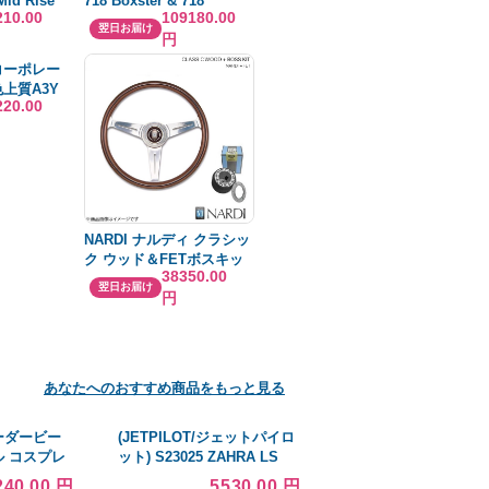
Mid Rise
718 Boxster & 718
210.00
109180.00
d
Cayman OEM Quality
翌日お届け
円
an Tummy
Touch 並行輸入品
ht Ankle
コーポレー
ky Blue
上質A3Y
輸入品
220.00
冊(500枚)
NARDI ナルディ クラシッ
ク ウッド＆FETボスキッ
38350.00
トセット スイフト HT51S
翌日お届け
円
12/2〜16/10 ウッド&ポリ
ッシュスポーク 330mm
N100+FB411
あなたへのおすすめ商品をもっと見る
ーダービー
(JETPILOT/ジェットパイロ
 コスプレ
ット) S23025 ZAHRA LS
靴 コスチュー
RASHIE レディース ラッシ
240.00 円
5530.00 円