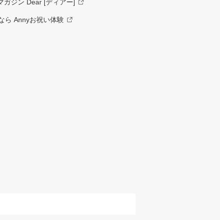
ジン Dear [ディアー]
ら Annyお祝い体験