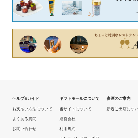
《KJK》 オグラ コードレス
パンチャー(本体の
み)0063801 ωο0
177690.00 円