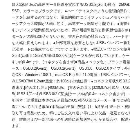
■サイズ・色違い・関連商品■250GB ブラック[当ページ]■250G
■500GB ホワイト■1TB ブラック■1TB ホワイト■2TB ブラ
注意事項】この商品は下記内容×3セットでお届けします。●読み
最大320MB/sの高速データ転送を実現するUSB3.2(Gen1)対
SSD。カラーはブラックです。●ハードディスクのような物
ータを記録するのではなく、電気的動作によりフラッシュメ
ータアクセス時間が大幅に短く、高速データ転送が可能です。
すいディスク駆動部品がないため、高い耐衝撃性能と耐振動性
ターなどの駆動部品がないため、書き込み時の騒音もなく、
を大幅に抑えられます。●外部電源を必要としないUSBバス
USBポートに接続するだけですぐに使えます。●幅広いパソコン
Gen1(USB3.1Gen1/USB3.0/2.0互換)ケーブルが付属
すい約0.4mです。(コネクタを含まず)■商品スペック色：ブラ
ース：USB3.2(Gen1)、USB3.1(Gen1)、USB3.0、US
応OS：Windows 10/8.1、macOS Big Sur 11.0電源：US
W115×D78×H12mm重量：約100gその他仕様：●コネクタ形状:US
送速度:[読み出し最大]400MB/s、[書き込み最大]320MB/s付属品：US