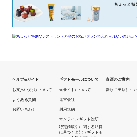
ダウンジャケット レディー
(業務用100セット) プラス
ス ショート 軽い 防寒 登山
フラットファイル/紙バイン
ジャケット ふわふわ 無地
ダー 〔A4/2穴 10冊入り〕
6190.00 円
40560.00 円
登山 ウルトラライト 防風
021N アイボリー
アウトドア 冬 暖かい