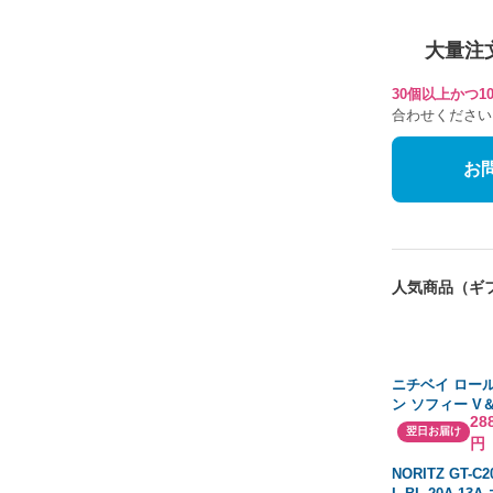
大量注
30個以上かつ
合わせください
お
人気商品（ギ
ニチベイ ロー
ン ソフィー V
28
ーン N8169 
翌日お届け
円
プルコード式_
2000x高さ120
NORITZ GT-C2