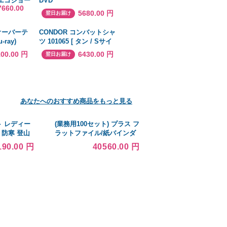
3A エコジョー
DVD
7660.00
リーズ ガス
5680.00 円
翌日お届け
市ガス用・
ープ設置
/オーバーテ
CONDOR コンバットシャ
号)
-ray)
ツ 101065 [ タン / Sサイ
ズ ] ミリタリーシャツ 長
100.00 円
6430.00 円
翌日お届け
袖シャツ ロングTシャツ
あなたへのおすすめ商品をもっと見る
 レディー
(業務用100セット) プラス フ
 防寒 登山
ラットファイル/紙バインダ
ふわ 無地 登
ー 〔A4/2穴 10冊入り〕
190.00 円
40560.00 円
ト 防風 アウ
021N アイボリー