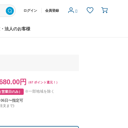
ログイン
会員登録
文・法人のお客様
680.00円
（67 ポイント還元！）
※一部地域を除く
（営業日のみ）
月06日〜指定可
ご注文まで)