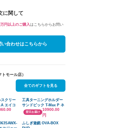
文に関して
10万円以上のご購入
はこちらからお問い
問い合わせはこちらから
フトモール店）
全てのギフトを見る
ルスクリー
工具ターニングホルダー
＆A エイコ
サンドビック T-Max P ネ
860.00
10900.00
セパレート_
ガチップ用シャンクバイ
翌日お届け
円
標準 幅
ト(210) [MTJNL 2020K
0mm迄
16M1] MTJNL2020K16M1
063SAWX-
ふしぎ遊戯 OVA-BOX
販売単位：1 送料無料