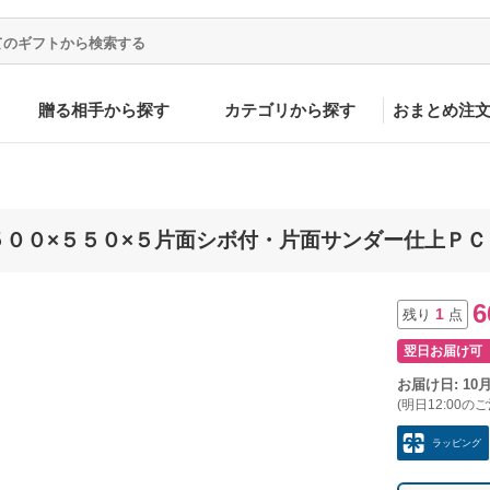
贈る相手から探す
カテゴリから探す
おまとめ注
５００×５５０×５片面シボ付・片面サンダー仕上ＰＣ
6
1
残り
点
翌日お届け可
お届け日: 10
(明日12:00の
ラッピング