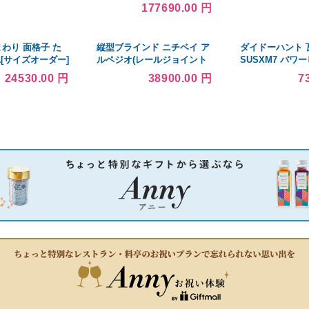
み)0063801 ωο0
177690.00 円
まわり 面格子 た
縦型ブラインド ニチベイ ア
ダイドーハント 
[サイズオーダー]
ルペジオ(レールジョイント
SUSXM7 パワ
0mm：[幅
式) フェアフレクト遮熱
4.5X160(ブロ
24530.00 円
38900.00 円
7
1200mm]
100mm巾 シングルスタイル
ンパッキン 100本 
ループコード式 幅320.5〜
8446 00045614 
360cmX高さ201〜250cmま
で