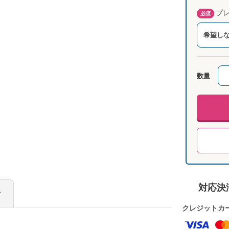
プレ
必須
希望し
数量
対応決
け
クレジットカ