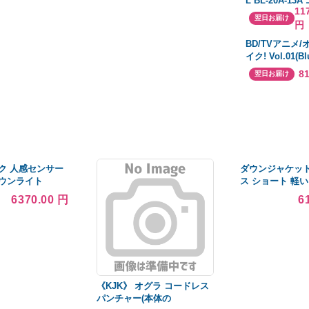
L BL-20A-1
11
ズ GT-C 63シ
翌日お届け
円
ふろ給湯器(都
屋外PSアルコ
BD/TVアニメ
形・オート・20
イク! Vol.01(Blu
8
翌日お届け
ク 人感センサー
ダウンジャケット
ウンライト
ス ショート 軽い
1 工事必要
ジャケット ふわ
6370.00 円
6
山 ウルトラライ
トドア 冬 暖かい
《KJK》 オグラ コードレス
パンチャー(本体の