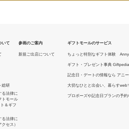
ついて
参画のご案内
ギフトモールのサービス
て
新規ご出店について
ちょっと特別なギフト体験 Ann
ギフト・プレゼント事典 Giftpedi
記念日・デートの情報なら アニ
ト総研
大切なひとと出会い、暮らすwebマガ
する法律に
プロポーズや記念日プランの予約な
フトモール
ント＆ギフ
する法律に
アクセス）