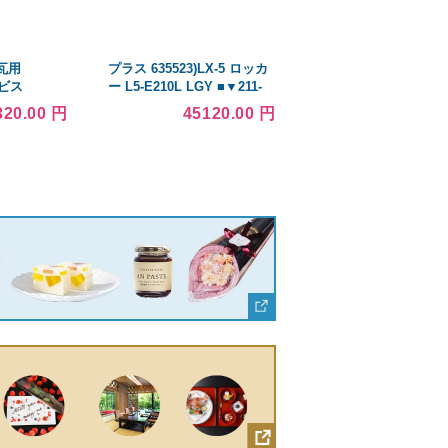
瓦用
プラス 635523)LX-5 ロッカ
ービス
ー L5-E210L LGY ■▼211-
ンズ)オレフィ
9897 L5-E210L LGY 1台
320.00 円
45120.00 円
■▼225-
1箱