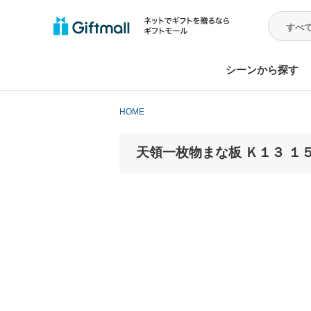
シーンから探す
HOME
天領一枚物まな板 Ｋ１３ １