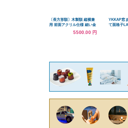
〔長方形額〕木製額 縦横兼
YKKAP窓
用 前面アクリル仕様 細い金
て面格子LA
銀色長方形額
格子ピッチ5
5500.00 円
（500×250mm）シルバー
900mm×高