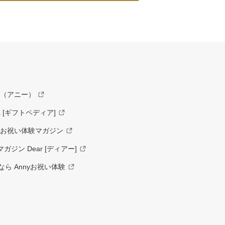
y（アニー）
a [ギフトペディア]
ーお祝い体験マガジン
ジン Dear [ディアー]
ら Annyお祝い体験