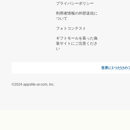
お支払い方法について
当サイトについて
新規ご出
よくある質問
運営会社
お問い合わせ
利用規約
オンラインギフト総研
特定商取引に関する法律
に基づく表記（ギフトモ
ール - 人気のプレゼント
＆ギフトの専門店）
特定商取引に関する法律
に基づく表記（（アクセ
ス）ギフトモール店）
プライバシーポリシー
利用者情報の外部送信に
ついて
フォトコンテスト
ギフトモールを装った偽