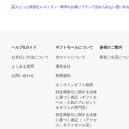
み)0063801 ωο0
177690.00 円
YKKAP窓まわり 面格子 た
縦型ブラインド ニチベイ ア
て面格子LA[サイズオーダ
ルペジオ(レールジョイント
ー] 格子ピッチ50mm：[幅
式) フェアフレクト遮熱
24530.00 円
38900.00 円
900mm×高1200mm]
100mm巾 シングルスタイ
ル ループコード式 幅
320.5〜360cmX高さ201〜
250cmまで
ヘルプ&ガイド
ギフトモールについて
参画のご