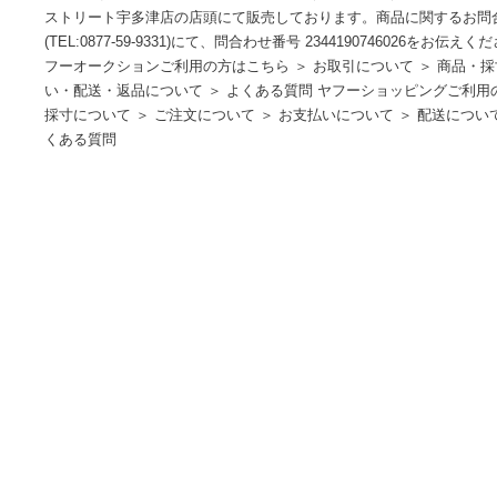
GUCCI◆2ツ折サイフ/レザー/BLK ブランドGUCCI 型番428725
柄 素材・生地レザー 表示サイズ 実寸サイズ【ウォレット】 縦：9.5
の他】 その他サイズ：/ コンディション（商品の状態）■商
ストリート宇多津店の店頭にて販売しております。商品に関
(TEL:0877-59-9331)にて、問合わせ番号 23441907460
フーオークションご利用の方はこちら ＞ お取引について ＞ 
い・配送・返品について ＞ よくある質問 ヤフーショッピング
採寸について ＞ ご注文について ＞ お支払いについて ＞ 配送
くある質問