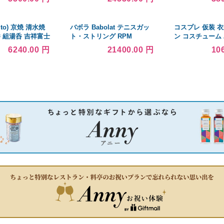
50mm）シルバー
900mm×高1200mm]
100mm巾 シン
ループコード式 幅
360cmX高さ201
to) 京焼 清水焼
バボラ Babolat テニスガッ
コスプレ 仮装 
で
 組湯呑 吉祥富士
ト・ストリング RPM
ン コスチューム
ROUGH RPMラフ 200mロ
グッズ アロハス
6240.00 円
21400.00 円
10
ール ロールガット 243140
M