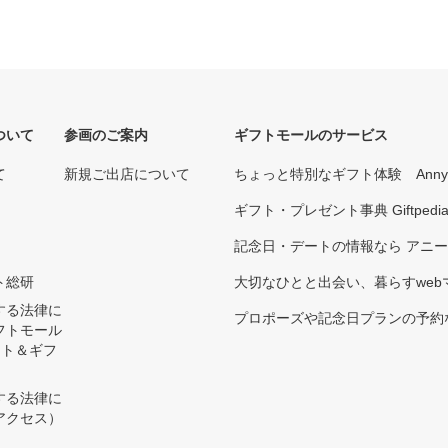
ついて
参画のご案内
ギフトモールのサービス
て
新規ご出店について
ちょっと特別なギフト体験 Ann
ギフト・プレゼント事典 Giftpedi
記念日・デートの情報なら アニ
ト総研
大切なひとと出会い、暮らすwebマガ
する法律に
プロポーズや記念日プランの予約な
フトモール
ント＆ギフ
する法律に
アクセス）
）