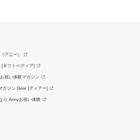
y（アニー）
a [ギフトペディア]
ーお祝い体験マガジン
ジン Dear [ディアー]
ら Annyお祝い体験