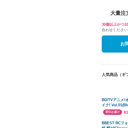
大量注
30個以上かつ
合わせください
お
人気商品（ギ
BD/TVアニメ
イク! Vol.01(Blu
8
翌日お届け
BBEST RC