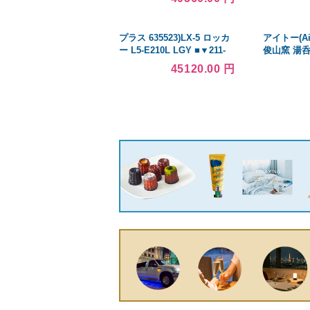
021N アイボリー
（500×2
プラス 635523)LX-5 ロッカ
アイトー(Ai
ー L5-E210L LGY ■▼211-
俊山窯 湯呑
9897 L5-E210L LGY 1台
USK901
45120.00 円