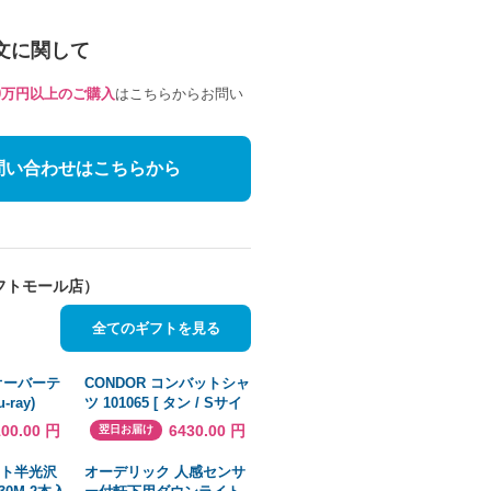
文に関して
10万円以上のご購入
はこちらからお問い
問い合わせはこちらから
フトモール店）
全てのギフトを見る
/オーバーテ
CONDOR コンバットシャ
-ray)
ツ 101065 [ タン / Sサイ
ズ ] ミリタリーシャツ 長
100.00 円
6430.00 円
翌日お届け
袖シャツ ロングTシャツ
フォト半光沢
オーデリック 人感センサ