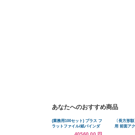
あなたへのおすすめ商品
(業務用100セット) プラス フ
〔長方形額
ラットファイル/紙バインダ
用 前面ア
ー 〔A4/2穴 10冊入り〕
銀色長方形
40560.00 円