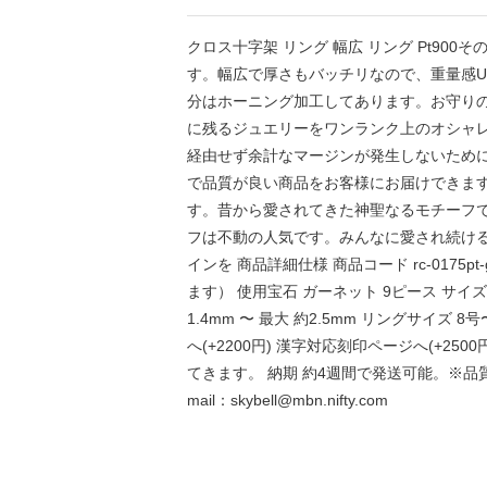
クロス十字架 リング 幅広 リング Pt90
す。幅広で厚さもバッチリなので、重量感U
分はホーニング加工してあります。お守り
に残るジュエリーをワンランク上のオシャ
経由せず余計なマージンが発生しないため
で品質が良い商品をお客様にお届けできま
す。昔から愛されてきた神聖なるモチーフ
フは不動の人気です。みんなに愛され続け
インを 商品詳細仕様 商品コード rc-0175p
ます） 使用宝石 ガーネット 9ピース サイズ 幅 
1.4mm 〜 最大 約2.5mm リングサイズ
へ(+2200円) 漢字対応刻印ページへ(+2
てきます。 納期 約4週間で発送可能。※品質保証書
mail：skybell@mbn.nifty.com