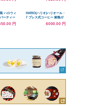
グルスタイル
ンパッキン 100本 ■▼225-
320.5〜
8446 00045614 1箱
〜250cmま
衣装 ハロウィ
HARIO(ハリオ)ハリオール・
 パーティー
7 プレス式コーヒー 耐熱ガ
ーツ 大人用
ラス ステンレス 実用容量
650.00 円
6000.00 円
600ml THSV-4-HSV ヘアラ
インシルバー