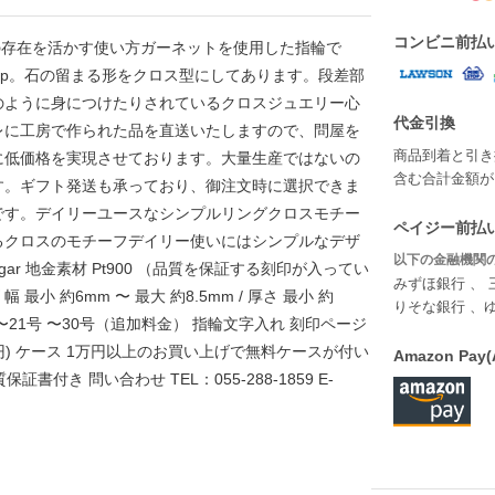
コンビニ前払
0その存在を活かす使い方ガーネットを使用した指輪で
p。石の留まる形をクロス型にしてあります。段差部
のように身につけたりされているクロスジュエリー心
代金引換
レに工房で作られた品を直送いたしますので、問屋を
商品到着と引き
に低価格を実現させております。大量生産ではないの
含む合計金額が￥
す。ギフト発送も承っており、御注文時に選択できま
です。デイリーユースなシンプルリングクロスモチー
ペイジー前払い
るクロスのモチーフデイリー使いにはシンプルなデザ
以下の金融機関の
t-gar 地金素材 Pt900 （品質を保証する刻印が入ってい
みずほ銀行 、 
最小 約6mm 〜 最大 約8.5mm / 厚さ 最小 約
りそな銀行 、
 8号〜21号 〜30号（追加料金） 指輪文字入れ 刻印ページ
500円) ケース 1万円以上のお買い上げで無料ケースが付い
Amazon P
付き 問い合わせ TEL：055-288-1859 E-