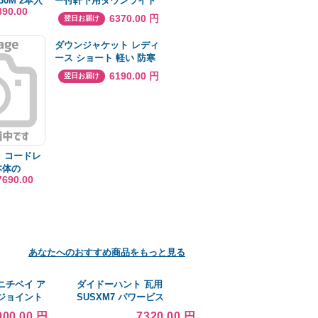
30M 2本入
ー付軒下用ダウンライト
390.00
OD361211 工事必要
6370.00 円
翌日お届け
ダウンジャケット レディ
ース ショート 軽い 防寒
登山 ジャケット ふわふわ
6190.00 円
翌日お届け
無地 登山 ウルトラライト
防風 アウトドア 冬 暖か
い
ラ コードレ
本体の
7690.00
0
あなたへのおすすめ商品をもっと見る
ニチベイ ア
ダイドーハント 瓦用
ジョイント
SUSXM7 パワービス
クト遮熱
4.5X160(ブロンズ)オレフィ
900.00 円
7320.00 円