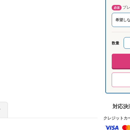
プレ
必須
希望し
数量
対応決
け
クレジットカ