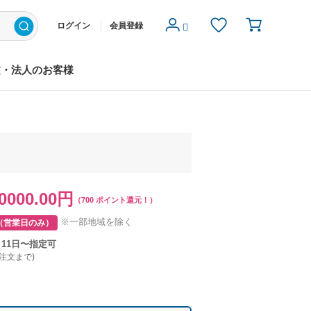
ログイン
会員登録
文・法人のお客様
0000.00円
（700 ポイント還元！）
※一部地域を除く
（営業日のみ）
月11日〜指定可
ご注文まで)