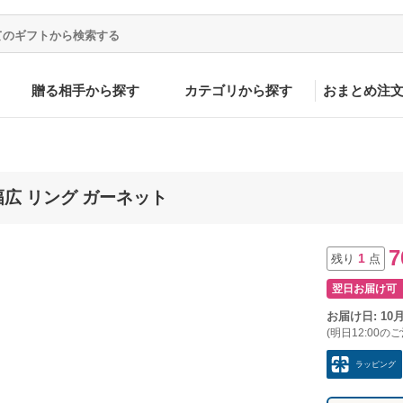
贈る相手から探す
カテゴリから探す
おまとめ注
 幅広 リング ガーネット
7
1
残り
点
翌日お届け可
お届け日: 10
(明日12:00の
ラッピング