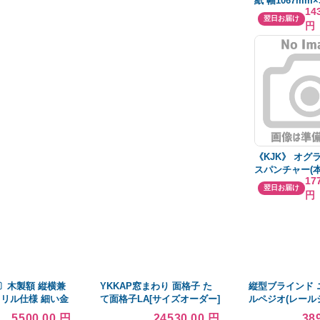
紙 幅1067mm×
14
り
翌日お届け
円
《KJK》 オグ
スパンチャー(
17
み)0063801 ωο
翌日お届け
円
〕木製額 縦横兼
YKKAP窓まわり 面格子 た
縦型ブラインド 
クリル仕様 細い金
て面格子LA[サイズオーダー]
ルペジオ(レール
額
格子ピッチ50mm：[幅
式) フェアフレ
5500.00 円
24530.00 円
38