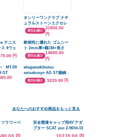
オンリーワンクラブ ナチ
ュラルストーンエクセレ
31850.00
ント スモールサイズ 5平
翌日お届け
円
米セット カラー10 目地ホ
ワイト HT2-EXW10B
se テニス
耐候性に優れた ゴムシー
ス 4ウェ
ト 2mm厚×幅1M×長さ
14600.00
カート
4.3M EPT ゴムマット
370.00 円
翌日お届け
円
kirt
4SS
 MT-09
akagawakibutsu
9 GT
seisakusyo AG ST揚鍋
560.00
- スプラッ
45cm 1個
9220.00 円
翌日お届け
ラミッ
あなたへのおすすめ商品をもっと見る
花 フラワーベ
安全廃液キャップ用45°アダ
プター SCAT aso 2-9654-10
医療・研究用機器
680.00 円
10270.00 円