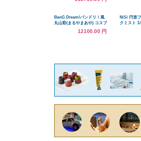
輸入品
Orange
BanG Dream!バンドリ！風
NiSi 円
丸山彩(まるやまあや) コスプ
クミスト 1/
レ衣装ウィッグ演出服
12100.00 円
cosplay イベント パーティ
ー コスチューム 変装 仮装