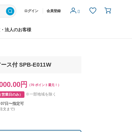
ログイン
会員登録
文・法人のお客様
 SPB-E011W
000.00円
（70 ポイント還元！）
※一部地域を除く
（営業日のみ）
月07日〜指定可
ご注文まで)