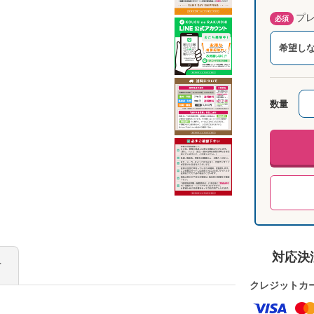
プレ
必須
希望し
数量
対応決
け
クレジットカ