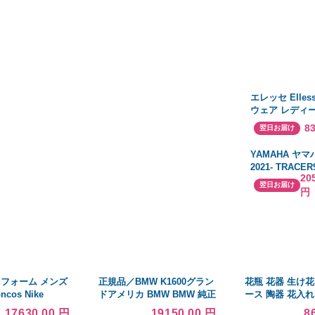
エレッセ Elles
ウェア レディー
イストレッチス
8
翌日お届け
4way Stretch S
EW224126 202
YAMAHA ヤマハ
2021- TRACER
20
XSR900 2022
翌日お届け
円
シュガード（ピ
ド）
ニフォーム メンズ
正規品／BMW K1600グラン
花瓶 花器 生け
oncos Nike
ドアメリカ BMW BMW 純正
ース 陶器 花入れ
me Jersey
カバー パネル トップケース
17630.00 円
19150.00 円
8