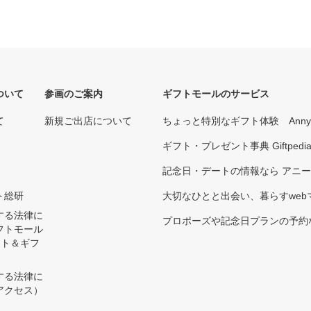
ついて
参画のご案内
ギフトモールのサービス
て
新規ご出店について
ちょっと特別なギフト体験 Ann
ギフト・プレゼント事典 Giftpedi
記念日・デートの情報なら アニ
ト総研
大切なひとと出会い、暮らすwebマガ
する法律に
プロポーズや記念日プランの予約な
フトモール
ント＆ギフ
する法律に
アクセス）
）