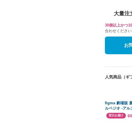
大量注
30個以上かつ
合わせください
お
人気商品（ギ
figma 劇場版
ルペジオ -アル
ァ‐ イオナ ノ
6
翌日お届け
ABS&PVC製
動フィギュア