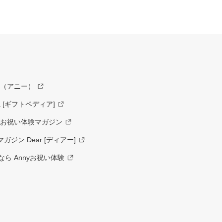
y（アニー）
a [ギフトペディア]
ーお祝い体験マガジン
ジン Dear [ディアー]
ら Annyお祝い体験