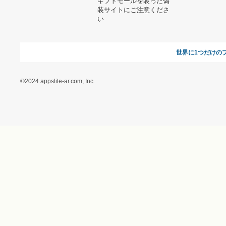
特定商取引に関する法律
に基づく表記（ギフトモ
ール - 人気のプレゼント
＆ギフトの専門店）
特定商取引に関する法律
に基づく表記（（アクセ
ス）ギフトモール店）
プライバシーポリシー
利用者情報の外部送信に
ついて
フォトコンテスト
ギフトモールを装った偽
装サイトにご注意くださ
い
世界に1