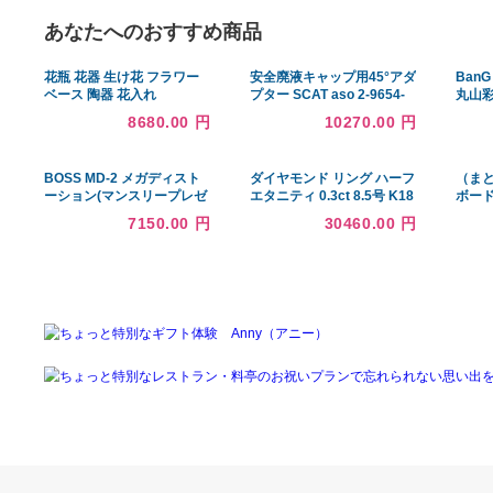
あなたへのおすすめ商品
花瓶 花器 生け花 フラワー
安全廃液キャップ用45°アダ
ベース 陶器 花入れ
プター SCAT aso 2-9654-
10 医療・研究用機器
8680.00 円
10270.00 円
BOSS MD-2 メガディスト
ダイヤモンド リング ハーフ
ーション(マンスリープレゼ
エタニティ 0.3ct 8.5号 K18
ント)(ご予約受付中)
ピンクゴールド ハーフエタ
7150.00 円
30460.00 円
ニティリング 指輪