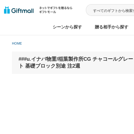
シーンから探す
贈る相手から
HOME
###u.イナバ物置/稲葉製作所CG チャコー
ト 基礎ブロック別途 注2週