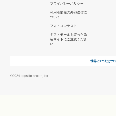
お支払い方法について
当サイトについて
新規ご出
よくある質問
運営会社
お問い合わせ
利用規約
オンラインギフト総研
特定商取引に関する法律
に基づく表記（ギフトモ
ール - 人気のプレゼント
＆ギフトの専門店）
特定商取引に関する法律
に基づく表記（（アクセ
ス）ギフトモール店）
プライバシーポリシー
利用者情報の外部送信に
ついて
フォトコンテスト
ギフトモールを装った偽