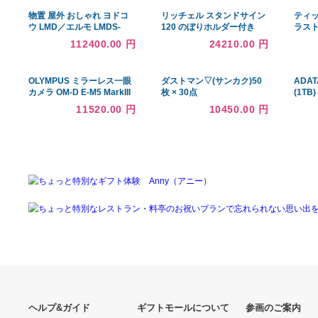
あなたへのおすすめ商品
物置 屋外 おしゃれ ヨドコ
リッチェル スタンドサイン
ウ LMD／エルモ LMDS-
120 のぼりホルダー付き
2522 物置 積雪型 標準高タ
112400.00 円
24210.00 円
イプ『ヨド物置 屋外 大型
倉庫
OLYMPUS ミラーレス一眼
ダストマン▽(サンカク)50
カメラ OM-D E-M5 MarkIII
枚 × 30点
用 カメラグリップ ECG-5
11520.00 円
10450.00 円