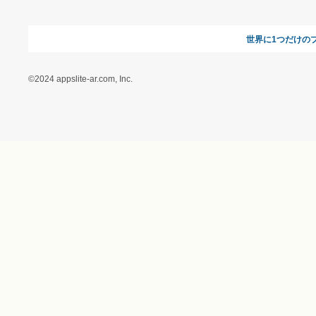
＆ギフトの専門店）
特定商取引に関する法律
に基づく表記（（アクセ
ス）ギフトモール店）
プライバシーポリシー
利用者情報の外部送信に
ついて
フォトコンテスト
ギフトモールを装った偽
装サイトにご注意くださ
い
世界に1
©2024 appslite-ar.com, Inc.