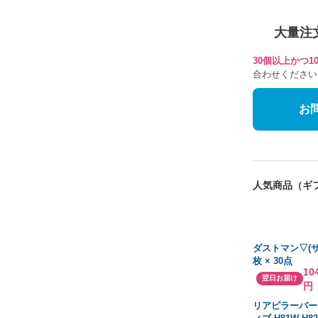
大量注
30個以上かつ
合わせください
お
人気商品（ギ
ダストマン▽(サ
枚 × 30点
10
翌日お届け
円
リアピラーバー 