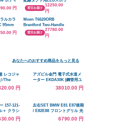
2W ボディ
配線ダクト用LEDスポッ
12250.00
 三菱 送
トライト 白色
690.00 円
翌日お届け
円
ートラルカラ
Moen T6620ORB
 95mm
Brantford Two-Handle
27780.00
Low Arc Bathroom
250.00 円
翌日お届け
円
Faucet without V 並行輸
入
あなたへのおすすめ商品をもっと見る
盤 レコジャ
アズビル金門 電子式水道メ
/The
ーター EKDA30K (鋼管用ユ
 Gears/エリ
ニオン付) (金門ネジ) 無単位
820.00 円
38010.00 円
Eric
パルス設定
Baker/Jack
 157-121-
左右SET BMW E81 E87後期
タル＋ クラシ
/ E82E88 フロントグリル 光
0cm IH・
沢黒+金属風Mの3色カラー
630.00 円
6790.00 円
ABS