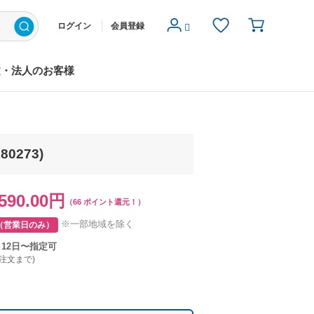
ログイン
会員登録
文・法人のお客様
0273)
590.00円
（66 ポイント還元！）
※一部地域を除く
（営業日のみ）
月12日〜指定可
ご注文まで)