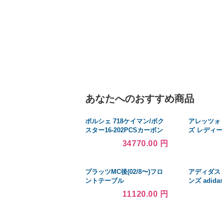
あなたへのおすすめ商品
ポルシェ 718ケイマン/ボク
アレッツォ
スター16-202PCSカーボン
ズ レディース
フェンダートリムサイドベ
Alaia High 
34770.00 円
ントグリル ブランドアクセ
GOLD
サリー合わせ
プラッツMC後(02/8〜)フロ
アディダス
ントテーブル
ンズ adid
Purple
11120.00 円