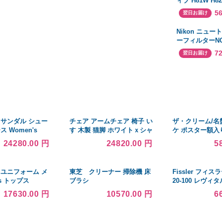
ィブ H81W H8
補強 剛性アップ
5
翌日お届け
料無料
Nikon ニュ
ーフィルターNC
NC-95
7
翌日お届け
 サンダル シュー
チェア アームチェア 椅子 い
ザ・クリーム/名
 Women's
す 木製 猫脚 ホワイトｘシャ
ケ ポスター額入り
Stiletto Sandals
ーベットピンク 布 おしゃれ
Cream/Disraeli
24280.00 円
24820.00 円
5
姫系 アンティーク調 ロココ
ック・クラプトン/
調 6082-A-18F237B
Clapton/Ginger 
Bruce
 ユニフォーム メ
東芝 クリーナー 掃除機 床
Fissler フィスラー
as トップス
ブラシ
20-100 レヴィ
ック フライパン2
17630.00 円
10570.00 円
6
ガス対応