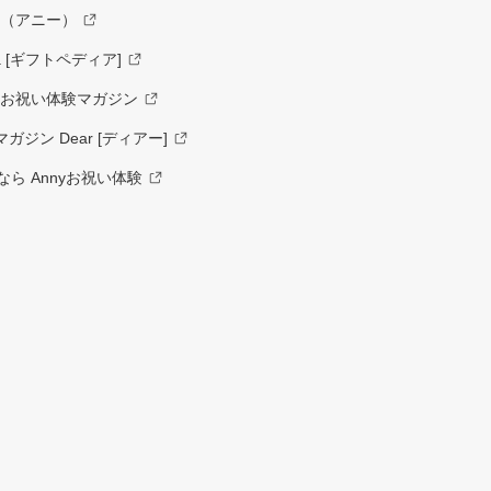
y（アニー）
a [ギフトペディア]
ーお祝い体験マガジン
ジン Dear [ディアー]
ら Annyお祝い体験