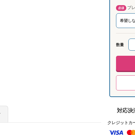
プレ
必須
希望し
数量
対応決
け
クレジットカ