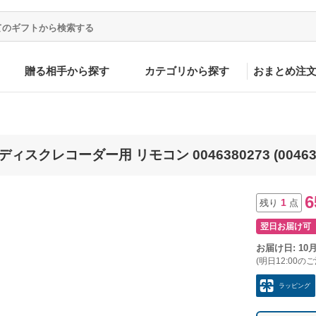
贈る相手から探す
カテゴリから探す
おまとめ注
スクレコーダー用 リモコン 0046380273 (004638
6
1
残り
点
翌日お届け可
お届け日: 10
(明日12:00の
ラッピング