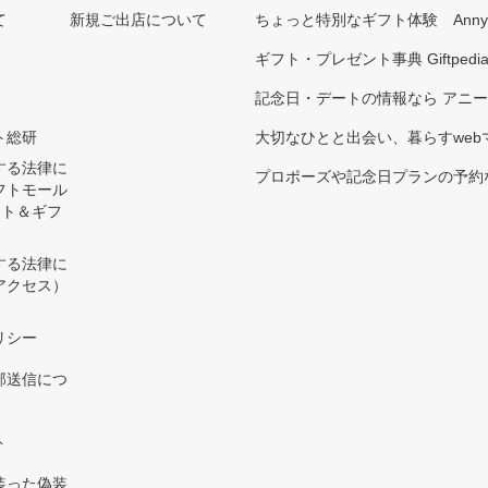
て
新規ご出店について
ちょっと特別なギフト体験 Ann
ギフト・プレゼント事典 Giftpedi
記念日・デートの情報なら アニ
ト総研
大切なひとと出会い、暮らすwebマガ
する法律に
プロポーズや記念日プランの予約な
フトモール
ント＆ギフ
する法律に
アクセス）
）
リシー
部送信につ
ト
装った偽装