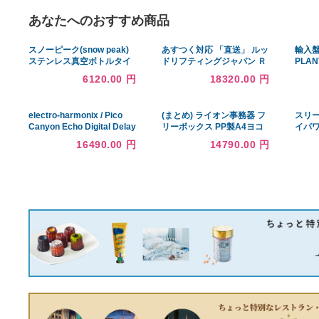
あなたへのおすすめ商品
スノーピーク(snow peak)
あすつく対応 「直送」 ルッ
ステンレス真空ボトルタイ
ドリフティングジャパン Ｒ
プT350サンド TW-350-SN
ＵＤ PPSM12 パワーポイン
6120.00 円
18320.00 円
トスター コブラフックセ
ット ＰＰ−Ｓ Ｍ１２
487-4412
electro-harmonix / Pico
(まとめ) ライオン事務器 フ
Canyon Echo Digital Delay
リーボックス PP製A4ヨコ
デジタル・ディレイ エレク
背幅127mm ホワイト CS-
16490.00 円
14790.00 円
トロハーモニクス エレハモ
110P 1個 〔×30セット〕