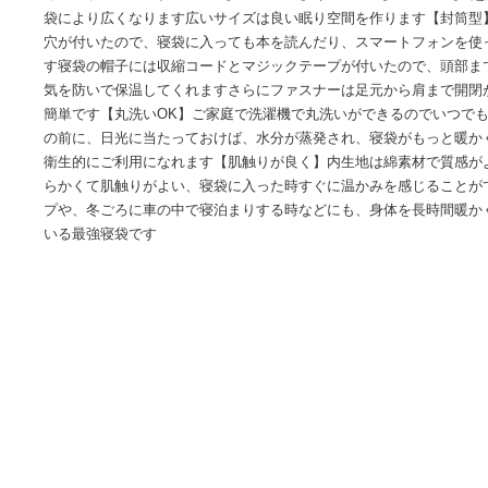
商品情報
【商品サイズ】グレー・イエロー：【90*220cm】 カモフラージ
カモフラージュ・ブルー ：【75*215cm 】 グレー：【75*2
袋により広くなります広いサイズは良い眠り空間を作ります
穴が付いたので、寝袋に入っても本を読んだり、スマートフ
す寝袋の帽子には収縮コードとマジックテープが付いたので
気を防いで保温してくれますさらにファスナーは足元から肩
簡単です【丸洗いOK】ご家庭で洗濯機で丸洗いができるので
の前に、日光に当たっておけば、水分が蒸発され、寝袋がもっ
衛生的にご利用になれます【肌触りが良く】内生地は綿素材
らかくて肌触りがよい、寝袋に入った時すぐに温かみを感じ
プや、冬ごろに車の中で寝泊まりする時などにも、身体を長
いる最強寝袋です