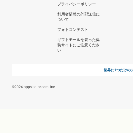
お支払い方法について
当サイトについて
新規ご出
よくある質問
運営会社
お問い合わせ
利用規約
オンラインギフト総研
特定商取引に関する法律
に基づく表記（ギフトモ
ール - 人気のプレゼント
＆ギフトの専門店）
特定商取引に関する法律
に基づく表記（（アクセ
ス）ギフトモール店）
プライバシーポリシー
利用者情報の外部送信に
ついて
フォトコンテスト
ギフトモールを装った偽