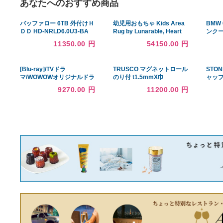
あなたへのおすすめ商品
バッファロー 6TB 外付けＨ
幼児用おもちゃ Kids Area
ＤＤ HD-NRLD6.0U3-BA
Rug by Lunarable, Heart
Shaped Collage of Toys
11350.00 円
54150.00 円
for Newborn Baby Boy
Train and Alphabet
Educational Fun, Flat
[Blu-ray]/TVドラ
TRUSCO マグネットロール
Woven Accent
マ/WOWOWオリジナルドラ
のり付 t1.5mmX巾
マ 竹内涼真の撮休 Blu-ray
100mmX10m ( TMGN15-
9270.00 円
11200.00 円
BOX
100-10 ) トラスコ中山(株)